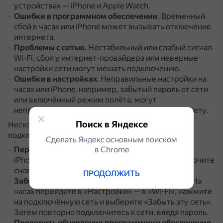
устройствах — iPhone и Apple Watch.
Ошибки в программном обеспечении
.
Временный
сбой в часах или iPhone может вызывать отключение
интернета.
Проблемы с сетью
.
Нестабильный или слабый сигнал
Wi-Fi, сбои у интернет-провайдера или неверные
настройки сети могут мешать подключению.
Ошибки в настройках
.
Неправильные настройки на
часах или iPhone, например, забытый пароль от сети
или включённый режим полёта, могут
непреднамеренно блокировать доступ к интернету.
Поиск в Яндексе
Несколько способов решить проблему с
подключением Apple Watch к интернету:
Сделать Яндекс основным поиском
в Сhrome
Перезагрузить устройства
.
Выключите часы и
iPhone, подождите несколько секунд, затем включите
снова.
ПРОДОЛЖИТЬ
Забыть и повторно подключиться к сети Wi-Fi
.
На
часах перейдите в «Настройки» — в «Wi-Fi», нажмите
на подключённую сеть и выберите «Забыть эту сеть».
Затем повторно подключитесь к сети, введя пароль.
Проверить обновления программного обеспечения
.