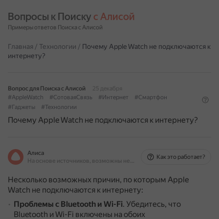
Вопросы к Поиску 
с Алисой
Примеры ответов Поиска с Алисой
Главная
/
Технологии
/
Почему Apple Watch не подключаются к
интернету?
Вопрос для Поиска с Алисой
25 декабря
#AppleWatch
#СотоваяСвязь
#Интернет
#Смартфон
#Гаджеты
#Технологии
Почему Apple Watch не подключаются к интернету?
Алиса
Как это работает?
На основе источников, возможны неточности
Несколько возможных причин, по которым Apple
Watch не подключаются к интернету:
Проблемы с Bluetooth и Wi-Fi
.
Убедитесь, что
Bluetooth и Wi-Fi включены на обоих