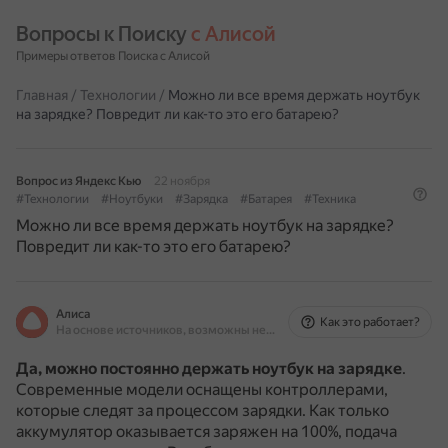
Вопросы к Поиску 
с Алисой
Примеры ответов Поиска с Алисой
Главная
/
Технологии
/
Можно ли все время держать ноутбук
на зарядке? Повредит ли как-то это его батарею?
Вопрос из Яндекс Кью
22 ноября
#Технологии
#Ноутбуки
#Зарядка
#Батарея
#Техника
Можно ли все время держать ноутбук на зарядке?
Повредит ли как-то это его батарею?
Алиса
Как это работает?
На основе источников, возможны неточности
Да, можно постоянно держать ноутбук на зарядке
.
Современные модели оснащены контроллерами,
которые следят за процессом зарядки.
Как только
аккумулятор оказывается заряжен на 100%, подача