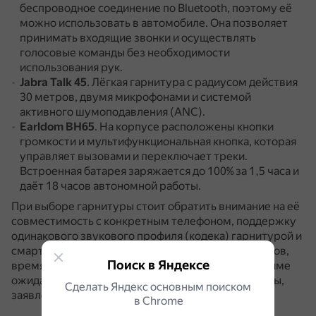
беспроводное соединение по Bluetooth, поэтому её
можно использовать в автомобиле.
Она позволяет
принимать входящие звонки и осуществлять
голосовые команды без необходимости
использования рук.
Jabra Talk 45
.
Лёгкая гарнитура с радиусом действия
30 метров, двумя микрофонами и системой
активного шумоподавления (ANC).
Earldom BH65
.
На корпусе расположены кнопки
громкости и мультифункциональная кнопка, которая
управляет вызовами и переключает треки.
Встроенная батарея заряжается до 100% за 1,5 часа и
даёт 18 часов автономной работы.
При выборе гарнитуры стоит обратить внимание на её
совместимость с конкретным телефоном, поддержку
одинакового звукового профиля (кодека) гарнитурой и
смартфоном, наличие дополнительных аксессуаров,
Поиск в Яндексе
время автономной работы без подзарядки в режиме
ожидания и разговора, гарантийный и срок службы,
Сделать Яндекс основным поиском
заявленные производителем.
в Сhrome