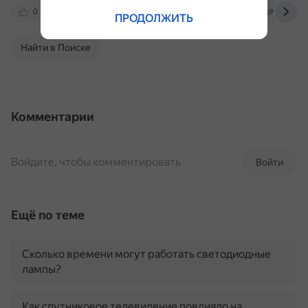
0
vc.ru
irecommend.ru
ru.wikihow.com
ПРОДОЛЖИТЬ
Найти в Поиске
Комментарии
Войдите, чтобы комментировать
Войти
Ещё по теме
Сколько времени могут работать светодиодные
лампы?
Как спутниковое телевидение повлияло на