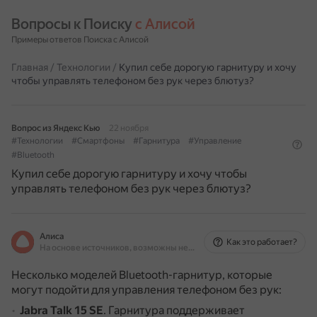
Вопросы к Поиску 
с Алисой
Примеры ответов Поиска с Алисой
Главная
/
Технологии
/
Купил себе дорогую гарнитуру и хочу
чтобы управлять телефоном без рук через блютуз?
Вопрос из Яндекс Кью
22 ноября
#Технологии
#Смартфоны
#Гарнитура
#Управление
#Bluetooth
Купил себе дорогую гарнитуру и хочу чтобы
управлять телефоном без рук через блютуз?
Алиса
Как это работает?
На основе источников, возможны неточности
Несколько моделей Bluetooth-гарнитур, которые
могут подойти для управления телефоном без рук:
Jabra Talk 15 SE
.
Гарнитура поддерживает