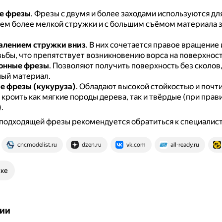
е фрезы
.
Фрезы с двумя и более заходами используются для
ем более мелкой стружки и с большим съёмом материала з
алением стружки вниз
.
В них сочетается правое вращение 
зьбы, что препятствует возникновению ворса на поверхност
онные фрезы
.
Позволяют получить поверхность без сколов,
ый материал.
е фрезы (кукуруза)
.
Обладают высокой стойкостью и почти 
кроить как мягкие породы дерева, так и твёрдые (при прав
.
подходящей фрезы рекомендуется обратиться к специалист
cncmodelist.ru
dzen.ru
vk.com
all-ready.ru
ске
ии