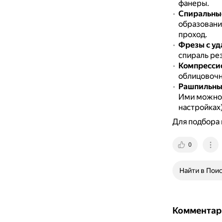
фанеры.
Спиральны
образовани
проход.
Фрезы с уд
спираль ре
Компресси
облицовочн
Рашпильны
Ими можно 
настройках)
Для подбора 
0
Найти в Пои
Комментар