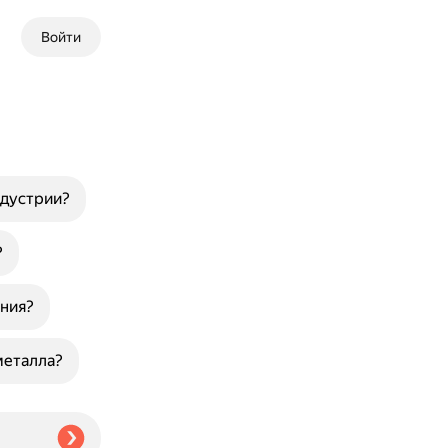
Войти
ндустрии?
?
ения?
металла?