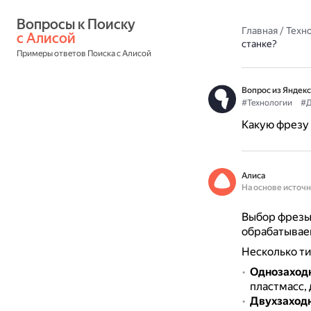
Вопросы к Поиску 
Главная
/
Техн
с Алисой
станке?
Примеры ответов Поиска с Алисой
Вопрос из Яндекс
#Технологии
#Д
Какую фрезу 
Алиса
На основе источ
Выбор фрезы 
обрабатывае
Несколько ти
Однозаход
пластмасс,
Двухзаход