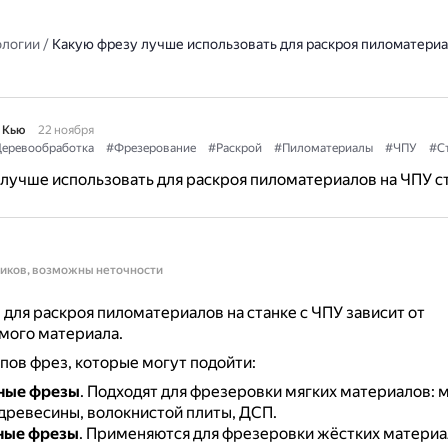
ологии
/
Какую фрезу лучше использовать для раскроя пиломатериа
 Кью
22 ноября
еревообработка
#Фрезерование
#Раскрой
#Пиломатериалы
#ЧПУ
#С
лучше использовать для раскроя пиломатериалов на ЧПУ с
ников, возможны неточности
для раскроя пиломатериалов на станке с ЧПУ зависит от
мого материала.
пов фрез, которые могут подойти:
ные фрезы
.
Подходят для фрезеровки мягких материалов: 
 древесины, волокнистой плиты, ДСП.
ные фрезы
.
Применяются для фрезеровки жёстких материа