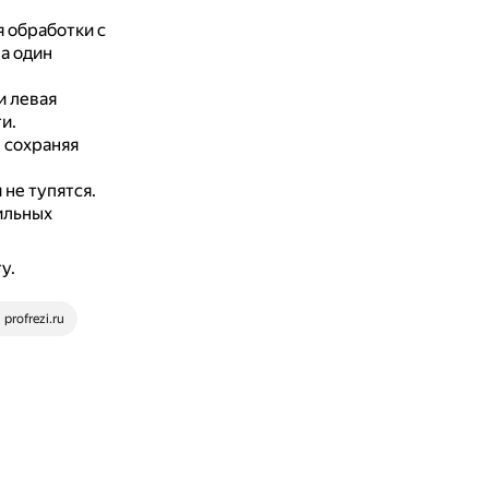
 обработки с
а один
и левая
и.
 сохраняя
не тупятся.
ильных
у.
profrezi.ru