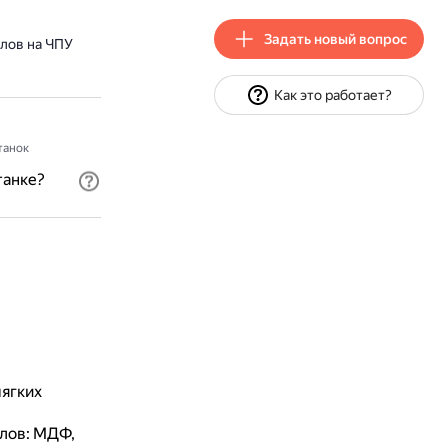
Задать новый вопрос
лов на ЧПУ
Как это работает?
танок
танке?
мягких
лов: МДФ,