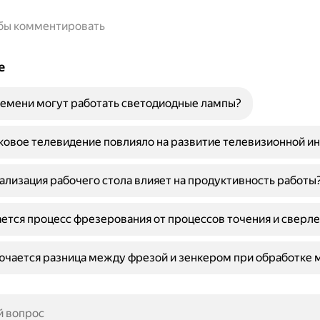
обы комментировать
е
емени могут работать светодиодные лампы?
ковое телевидение повлияло на развитие телевизионной и
ализация рабочего стола влияет на продуктивность работы
ется процесс фрезерования от процессов точения и сверл
ючается разница между фрезой и зенкером при обработке 