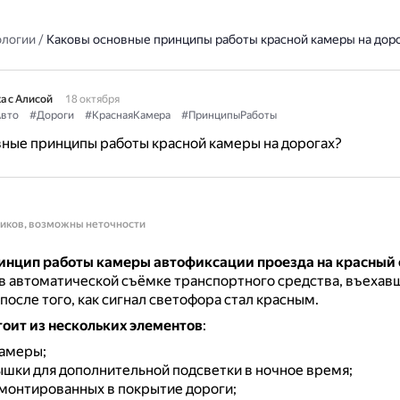
ологии
/
Каковы основные принципы работы красной камеры на дор
а с Алисой
18 октября
вто
#Дороги
#КраснаяКамера
#ПринципыРаботы
ные принципы работы красной камеры на дорогах?
ников, возможны неточности
инцип работы камеры автофиксации проезда на красный 
в автоматической съёмке транспортного средства, въехав
после того, как сигнал светофора стал красным.
тоит из нескольких элементов
:
амеры;
шки для дополнительной подсветки в ночное время;
вмонтированных в покрытие дороги;