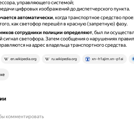
ссора, управляющего системой;
редачи цифровых изображений до диспетчерского пункта.
чается автоматически
, когда транспортное средство прое
того, как светофор перешёл в красную (запретную) фазу.
нимков сотрудники полиции определяют
, был ли осуществ
 сигнал светофора.
Затем сообщения о нарушениях прави
равляются на адрес владельца транспортного средства.
en.wikipedia.org
ru.wikipedia.org
xn--h1ajim.xn--p1ai
ске
ии
обы комментировать