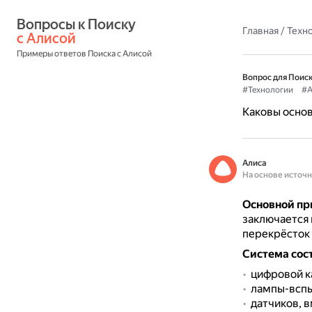
Вопросы к Поиску 
Главная
/
Техн
с Алисой
Примеры ответов Поиска с Алисой
Вопрос для Поиск
#Технологии
#А
Каковы основ
Алиса
На основе источ
Основной пр
заключается 
перекрёсток 
Система сос
цифровой к
лампы-вспы
датчиков, 