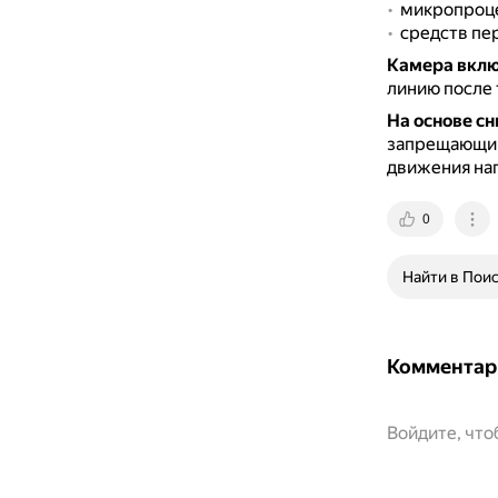
микропроце
средств пе
Камера вклю
линию после 
На основе с
запрещающий
движения нап
0
Найти в Пои
Комментар
Войдите, чт