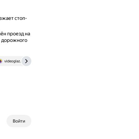
зжает стоп-
лён проезд на
л дорожного
videoglaz.ru
www.avtovzglyad.ru
Войти