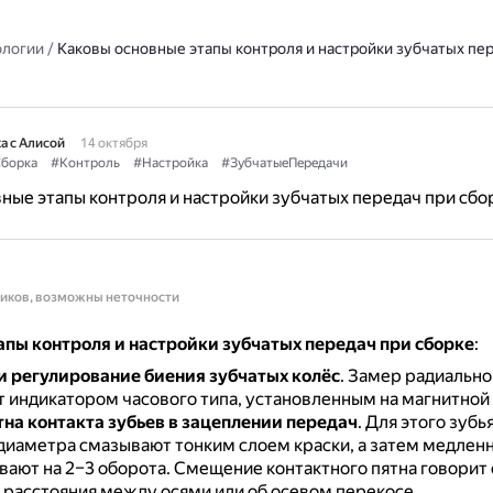
ологии
/
Каковы основные этапы контроля и настройки зубчатых пе
а с Алисой
14 октября
борка
#Контроль
#Настройка
#ЗубчатыеПередачи
ные этапы контроля и настройки зубчатых передач при сбо
ников, возможны неточности
апы контроля и настройки зубчатых передач при сборке
:
и регулирование биения зубчатых колёс
.
Замер радиально
 индикатором часового типа, установленным на магнитной 
на контакта зубьев в зацеплении передач
.
Для этого зубь
иаметра смазывают тонким слоем краски, а затем медлен
ают на 2–3 оборота.
Смещение контактного пятна говорит 
расстояния между осями или об осевом перекосе.