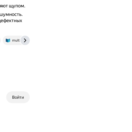
ляют щупом.
 шумность.
дефектных
multiurok.ru
Войти