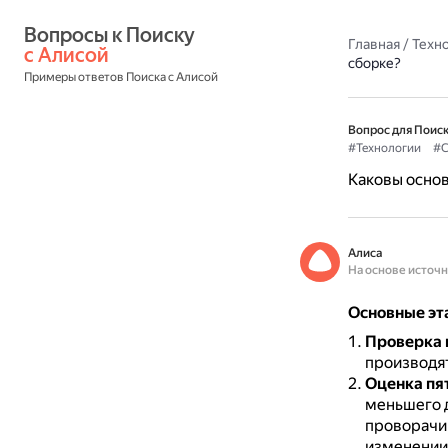
Вопросы к Поиску 
Главная
/
Техн
с Алисой
сборке?
Примеры ответов Поиска с Алисой
Вопрос для Поиск
#Технологии
#С
Каковы основ
Алиса
На основе источ
Основные эт
Проверка 
производят
Оценка пят
меньшего д
проворачив
изменении 