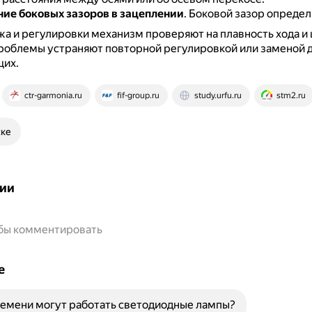
ние боковых зазоров в зацеплении
.
Боковой зазор опреде
а и регулировки механизм проверяют на плавность хода и
роблемы устраняют повторной регулировкой или заменой 
их.
ctr-garmonia.ru
fif-group.ru
study.urfu.ru
stm2.ru
ске
ии
обы комментировать
е
емени могут работать светодиодные лампы?