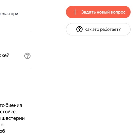
Задать новый вопрос
редач при
Как это работает?
рке?
го биения
стойке.
я шестерни
но
об