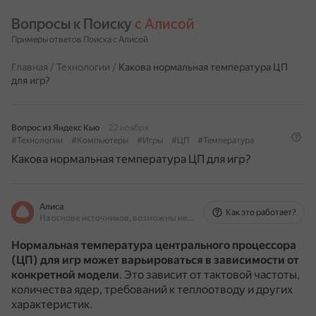
Вопросы к Поиску 
с Алисой
Примеры ответов Поиска с Алисой
Главная
/
Технологии
/
Какова нормальная температура ЦП
для игр?
Вопрос из Яндекс Кью
22 ноября
#Технологии
#Компьютеры
#Игры
#ЦП
#Температура
Какова нормальная температура ЦП для игр?
Алиса
Как это работает?
На основе источников, возможны неточности
Нормальная температура центрального процессора
(ЦП) для игр может варьироваться в зависимости от
конкретной модели
.
Это зависит от тактовой частоты,
количества ядер, требований к теплоотводу и других
характеристик.