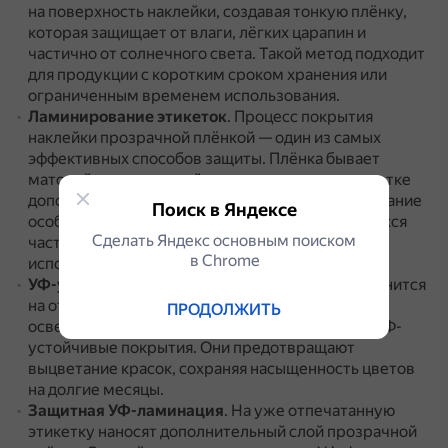
на поверхность наклейки, создавая тонкую плёнку,
которая защищает от влаги, лёгких царапин и
частично от солнечного света.
Такой метод подходит
для продукции с коротким сроком хранения или
ограниченным временем использования.
Ламинирование этикеток
.
Процесс покрытия
наклейки прозрачной плёнкой — один из самых
эффективных способов защиты.
Плёнка бывает
матовой или глянцевой, может придавать этикетке
дополнительный блеск и прочность.
Ламинирование
Поиск в Яндексе
особенно актуально для товаров, подвергающихся
Сделать Яндекс основным поиском
частому механическому воздействию или
в Сhrome
использующихся в уличных условиях.
УФ-устойчивые покрытия
.
Если продукция хранится
на открытом воздухе или в помещении с ярким
ПРОДОЛЖИТЬ
освещением, оптимальным решением станут УФ-
устойчивые покрытия.
Они предотвращают
выцветание красок, сохраняя насыщенность цветов
на долгие месяцы.
Защитная УФ-ламинация
.
На уже отпечатанную
этикетку наносят дополнительный слой прозрачной