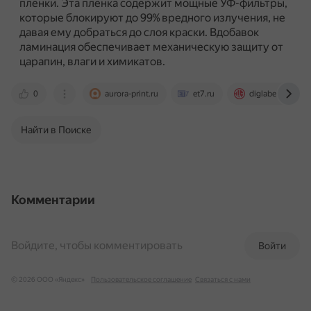
плёнки.
Эта плёнка содержит мощные УФ-фильтры,
которые блокируют до 99% вредного излучения, не
давая ему добраться до слоя краски.
Вдобавок
ламинация обеспечивает механическую защиту от
царапин, влаги и химикатов.
0
aurora-print.ru
et7.ru
diglabel.ru
Найти в Поиске
Комментарии
Войдите, чтобы комментировать
Войти
© 2026 ООО «Яндекс»
Пользовательское соглашение
Связаться с нами