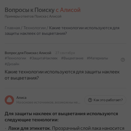
Вопросы к Поиску 
с Алисой
Примеры ответов Поиска с Алисой
Главная
/
Технологии
/
Какие технологии используются для
защиты наклеек от выцветания?
Вопрос для Поиска с Алисой
27 сентября
#Технологии
#ЗащитаНаклеек
#Выцветание
#Материалы
#Дизайн
Какие технологии используются для защиты наклеек
от выцветания?
Алиса
Как это работает?
На основе источников, возможны неточности
Для защиты наклеек от выцветания используются
следующие технологии
:
Лаки для этикеток
.
Прозрачный слой лака наносится