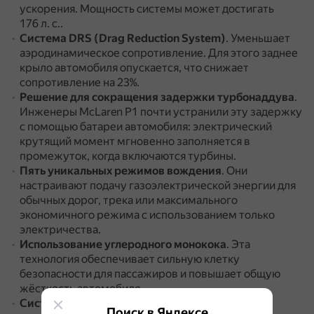
ускорения.
Мощность системы может достигать
176 л. с..
Система DRS (Drag Reduction System)
.
Уменьшает
аэродинамическое сопротивление.
Для этого заднее
крыло автомобиля опускается, что снижает
сопротивление на 23%.
Решение для сокращения задержки турбонаддува
.
Инженеры McLaren P1 почти устранили эту задержку
с помощью батареи автомобиля: электрический
крутящий момент мгновенно заполняется в
промежуток, когда включаются турбины.
Пять уникальных режимов вождения
.
Они
настраивают подачу газоэлектрической энергии для
обычных дорог, трека или максимального
экономичного режима с использованием только
электричества.
Использование углеродного монокока
.
Эта
технология обеспечивает сильную клетку
безопасности для пассажиров и повышает общую
жёсткость автомобиля.
Система сбора энергии при торможении
.
Она
Поиск в Яндексе