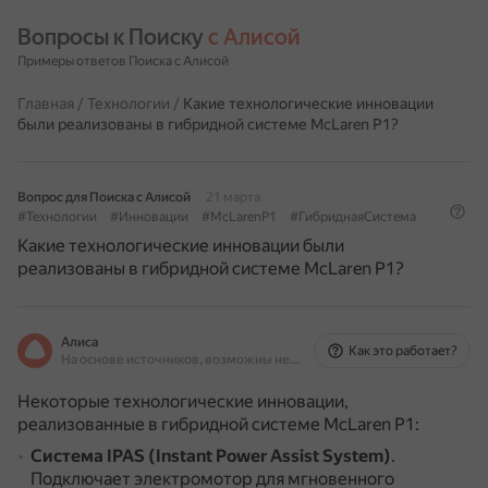
Вопросы к Поиску 
с Алисой
Примеры ответов Поиска с Алисой
Главная
/
Технологии
/
Какие технологические инновации
были реализованы в гибридной системе McLaren P1?
Вопрос для Поиска с Алисой
21 марта
#Технологии
#Инновации
#McLarenP1
#ГибриднаяСистема
Какие технологические инновации были
реализованы в гибридной системе McLaren P1?
Алиса
Как это работает?
На основе источников, возможны неточности
Некоторые технологические инновации,
реализованные в гибридной системе McLaren P1:
Система IPAS (Instant Power Assist System)
.
Подключает электромотор для мгновенного