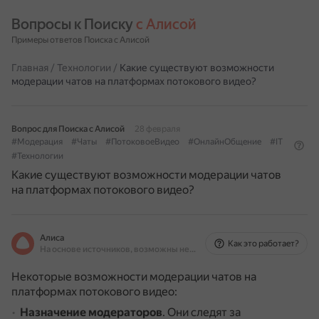
Вопросы к Поиску 
с Алисой
Примеры ответов Поиска с Алисой
Главная
/
Технологии
/
Какие существуют возможности
модерации чатов на платформах потокового видео?
Вопрос для Поиска с Алисой
28 февраля
#Модерация
#Чаты
#ПотоковоеВидео
#ОнлайнОбщение
#IT
#Технологии
Какие существуют возможности модерации чатов
на платформах потокового видео?
Алиса
Как это работает?
На основе источников, возможны неточности
Некоторые возможности модерации чатов на
платформах потокового видео:
Назначение модераторов
.
Они следят за