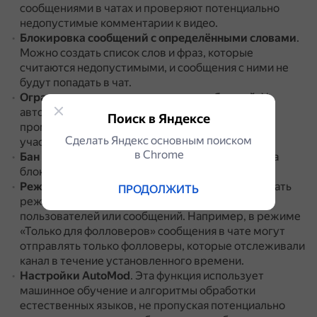
сообщениями в чатах и проверяют потенциально
недопустимые комментарии к видео.
Блокировка сообщений с определёнными словами
.
Можно создать список слов и фраз, которые
считаются недопустимыми, и сообщения с ними не
будут попадать в чат.
Ограничение частоты отправки сообщений
.
У
авторов есть возможность задать временной
Поиск в Яндексе
промежуток между отправкой сообщений для
Сделать Яндекс основным поиском
участников чата.
в Сhrome
Бан и тайм-ауты
.
Можно временно или навсегда
блокировать нарушителей.
Режимы чата
.
С помощью команд можно включать
ПРОДОЛЖИТЬ
режимы чата для фильтрации определённых
пользователей или сообщений.
Например, в режиме
«Только для фолловеров» сообщения в чате могут
отправлять только фолловеры, которые отслеживали
канал в течение установленного времени.
Настройки AutoMod
.
Эта функция использует
машинное обучение и алгоритмы обработки
естественных языков, не пропуская потенциально