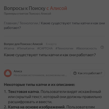
Вопросы к Поиску 
с Алисой
Примеры ответов Поиска с Алисой
Главная
/
Технологии
/
Какие существуют типы капчи и как они
работают?
Вопрос для Поиска с Алисой
6 марта
#Капча
#ТипыКапчи
#CAPTCHA
#Технологии
#Безопасность
Какие существуют типы капчи и как они работают?
Алиса
Как это работает?
На основе источников, возможны неточности
Некоторые типы капчи и их описание:
Текстовая капча
.
Пользователи видят искажённый
или скрытый текст, который они должны правильно
расшифровать и ввести.
Капча на основе изображений
.
Пользователям