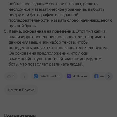
небольшое задание: составить пазлы, решить
несложное математическое уравнение, выбрать
цифру или фотографию из заданной
последовательности, назвать слово, начинающееся с
нужной буквы.
Капча, основанная на поведении
.
Этот тип капчи
анализирует поведение пользователя, например
движения мыши или набор текста, чтобы
определить, является ли пользователь человеком.
Он основан на предположении, что люди
взаимодействуют с веб-сайтами по-иному, чем
боты, что позволяет различать людей.
0
hi-tech.mail.ru
skillbox.ru
ru-brightda
Найти в Поиске
Комментарии