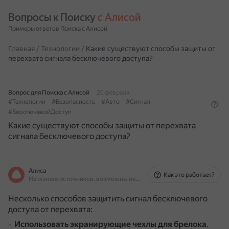
Вопросы к Поиску 
с Алисой
Примеры ответов Поиска с Алисой
Главная
/
Технологии
/
Какие существуют способы защиты от
перехвата сигнала бесключевого доступа?
Вопрос для Поиска с Алисой
20 февраля
#Технологии
#Безопасность
#Авто
#Сигнал
#БесключевойДоступ
Какие существуют способы защиты от перехвата
сигнала бесключевого доступа?
Алиса
Как это работает?
На основе источников, возможны неточности
Несколько способов защитить сигнал бесключевого
доступа от перехвата:
Использовать экранирующие чехлы для брелока
.