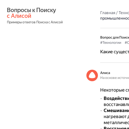
Вопросы к Поиску 
Главная
/
Техн
с Алисой
промышленнос
Примеры ответов Поиска с Алисой
Вопрос для Поиск
#Технологии
#С
Какие сущес
Алиса
На основе источ
Некоторые с
Воздейств
восстанавл
Смешивани
нагревают д
металличес
Восстановл