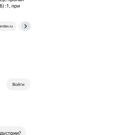
) :1, при
andex.ru
rusneb.ru
Войти
ндустрии?