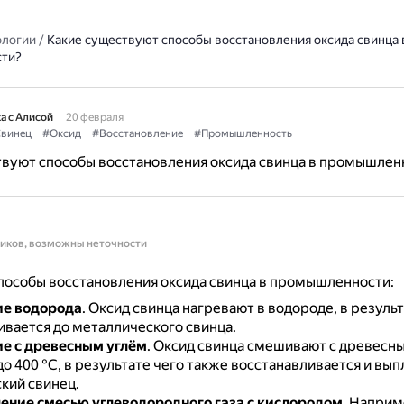
ологии
/
Какие существуют способы восстановления оксида свинца 
ти?
а с Алисой
20 февраля
винец
#Оксид
#Восстановление
#Промышленность
твуют способы восстановления оксида свинца в промышлен
ников, возможны неточности
пособы восстановления оксида свинца в промышленности:
ие водорода
.
Оксид свинца нагревают в водороде, в результ
ивается до металлического свинца.
е с древесным углём
.
Оксид свинца смешивают с древесны
о 400 °С, в результате чего также восстанавливается и вы
кий свинец.
ение смесью углеводородного газа с кислородом
.
Наприме