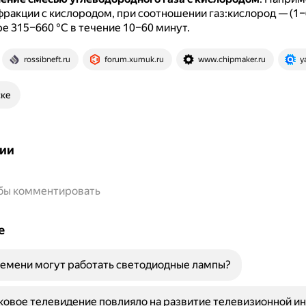
ракции с кислородом, при соотношении газ:кислород — (1–6
е 315–660 °С в течение 10–60 минут.
rossibneft.ru
forum.xumuk.ru
www.chipmaker.ru
y
ске
ии
обы комментировать
е
емени могут работать светодиодные лампы?
ковое телевидение повлияло на развитие телевизионной и