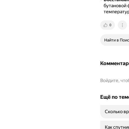
бутановой ф
температур
0
Найти в Пои
Комментар
Войдите, чт
Ещё по тем
Сколько вр
Как спутни