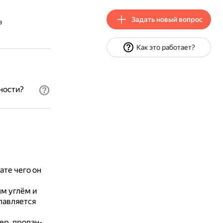
Задать новый вопрос
в
Как это работает?
ности?
ате чего он
м углём и
плавляется
р, пропан-