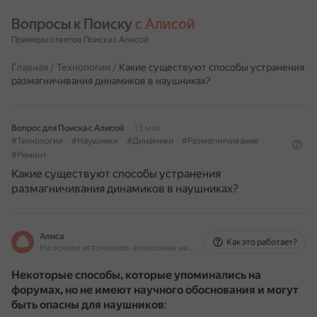
Вопросы к Поиску 
с Алисой
Примеры ответов Поиска с Алисой
Главная
/
Технологии
/
Какие существуют способы устранения
размагничивания динамиков в наушниках?
Вопрос для Поиска с Алисой
15 мая
#Технологии
#Наушники
#Динамики
#Размагничивание
#Ремонт
Какие существуют способы устранения
размагничивания динамиков в наушниках?
Алиса
Как это работает?
На основе источников, возможны неточности
Некоторые способы, которые упоминались на
форумах, но не имеют научного обоснования и могут
быть опасны для наушников
: