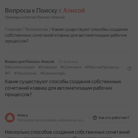
Вопросы к Поиску 
с Алисой
Примеры ответов Поиска с Алисой
Главная
/
Технологии
/
Какие существуют способы создания
собственных сочетаний клавиш для автоматизации рабочих
процессов?
Вопрос для Поиска с Алисой
21 февраля
#Автоматизация
#Клавиши
#Сочетания
#РабочиеПроцессы
#IT
#Технологии
#Компьютеры
Какие существуют способы создания собственных
сочетаний клавиш для автоматизации рабочих
процессов?
Алиса
Как это работает?
На основе источников, возможны неточности
Несколько способов создания собственных сочетаний