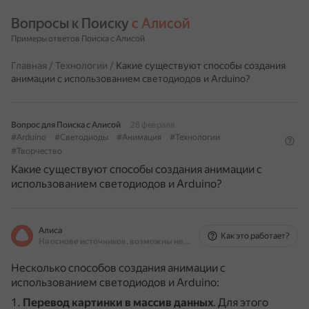
Вопросы к Поиску 
с Алисой
Примеры ответов Поиска с Алисой
Главная
/
Технологии
/
Какие существуют способы создания
анимации с использованием светодиодов и Arduino?
Вопрос для Поиска с Алисой
28 февраля
#Arduino
#Светодиоды
#Анимация
#Технологии
#Творчество
Какие существуют способы создания анимации с
использованием светодиодов и Arduino?
Алиса
Как это работает?
На основе источников, возможны неточности
Несколько способов создания анимации с
использованием светодиодов и Arduino:
Перевод картинки в массив данных
.
Для этого