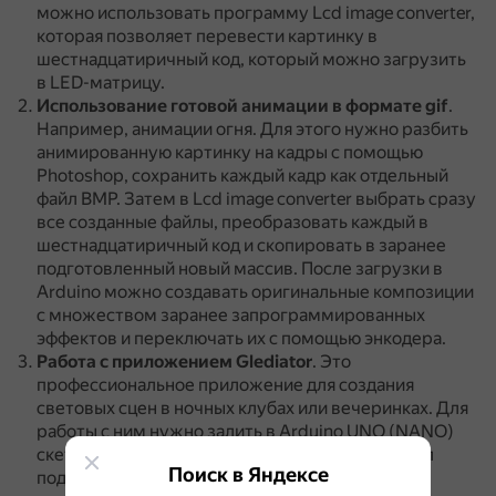
можно использовать программу Lcd image converter,
которая позволяет перевести картинку в
шестнадцатиричный код, который можно загрузить
в LED-матрицу.
Использование готовой анимации в формате gif
.
Например, анимации огня.
Для этого нужно разбить
анимированную картинку на кадры с помощью
Photoshop, сохранить каждый кадр как отдельный
файл BMP.
Затем в Lcd image converter выбрать сразу
все созданные файлы, преобразовать каждый в
шестнадцатиричный код и скопировать в заранее
подготовленный новый массив.
После загрузки в
Arduino можно создавать оригинальные композиции
с множеством заранее запрограммированных
эффектов и переключать их с помощью энкодера.
Работа с приложением Glediator
.
Это
профессиональное приложение для создания
световых сцен в ночных клубах или вечеринках.
Для
работы с ним нужно залить в Arduino UNO (NANO)
скетч, проверить, чтобы сигнальный кабель был
Поиск в Яндексе
подключён к пину 6, и прописать в переменной