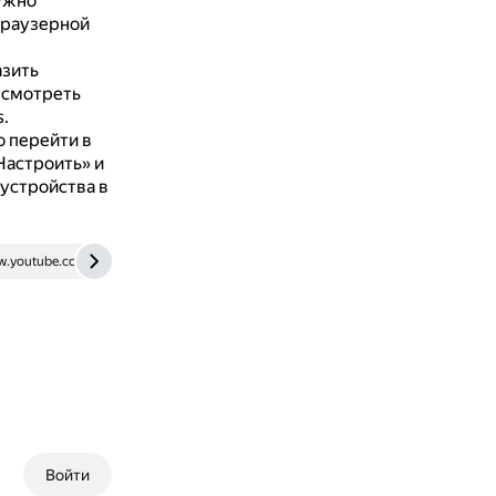
ужно
 браузерной
зить
 смотреть
.
о перейти в
Настроить» и
устройства в
.youtube.com
cq.ru
Войти