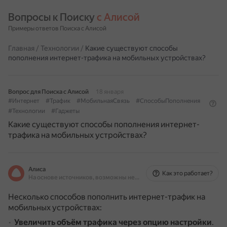
Вопросы к Поиску 
с Алисой
Примеры ответов Поиска с Алисой
Главная
/
Технологии
/
Какие существуют способы
пополнения интернет-трафика на мобильных устройствах?
Вопрос для Поиска с Алисой
18 января
#Интернет
#Трафик
#МобильнаяСвязь
#СпособыПополнения
#Технологии
#Гаджеты
Какие существуют способы пополнения интернет-
трафика на мобильных устройствах?
Алиса
Как это работает?
На основе источников, возможны неточности
Несколько способов пополнить интернет-трафик на
мобильных устройствах:
Увеличить объём трафика через опцию настройки
.