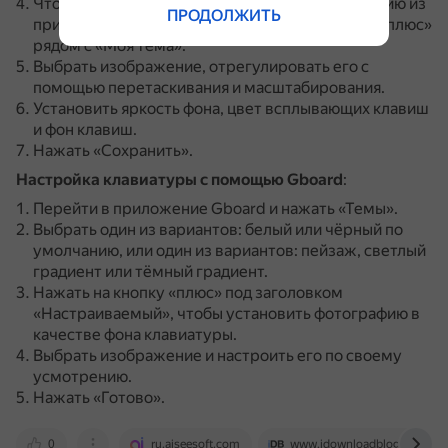
Чтобы использовать в качестве фона фотографию из
ПРОДОЛЖИТЬ
приложения «Фотографии», нажать на кнопку «плюс»
рядом с «Моя тема».
Выбрать изображение, отрегулировать его с
помощью перетаскивания и масштабирования.
Установить яркость фона, цвет всплывающих клавиш
и фон клавиш.
Нажать «Сохранить».
Настройка клавиатуры с помощью Gboard
:
Перейти в приложение Gboard и нажать «Темы».
Выбрать один из вариантов: белый или чёрный по
умолчанию, или один из вариантов: пейзаж, светлый
градиент или тёмный градиент.
Нажать на кнопку «плюс» под заголовком
«Настраиваемый», чтобы установить фотографию в
качестве фона клавиатуры.
Выбрать изображение и настроить его по своему
усмотрению.
Нажать «Готово».
0
ru.aiseesoft.com
www.idownloadblog.com