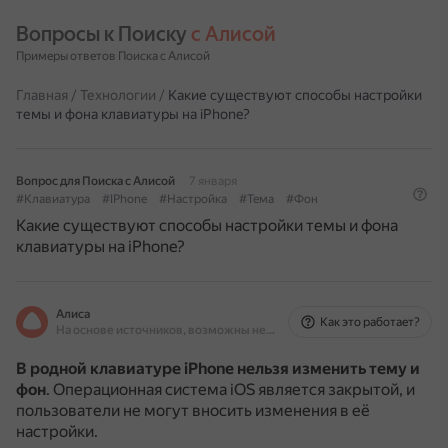
Вопросы к Поиску 
с Алисой
Примеры ответов Поиска с Алисой
Главная
/
Технологии
/
Какие существуют способы настройки
темы и фона клавиатуры на iPhone?
Вопрос для Поиска с Алисой
7 января
#Клавиатура
#IPhone
#Настройка
#Тема
#Фон
Какие существуют способы настройки темы и фона
клавиатуры на iPhone?
Алиса
Как это работает?
На основе источников, возможны неточности
В родной клавиатуре iPhone нельзя изменить тему и
фон
.
Операционная система iOS является закрытой, и
пользователи не могут вносить изменения в её
настройки.