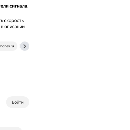
ели сигнала
,
ь скорость
 в описании
hones.ru
ichip.ru
Войти