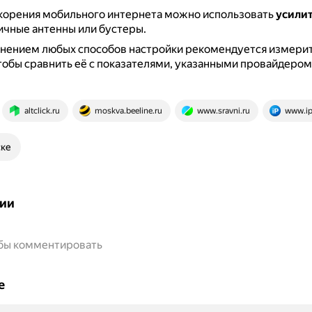
скорения мобильного интернета можно использовать
усилит
ичные антенны или бустеры.
нением любых способов настройки рекомендуется измерит
тобы сравнить её с показателями, указанными провайдером
altclick.ru
moskva.beeline.ru
www.sravni.ru
www.ip
ске
ии
обы комментировать
е