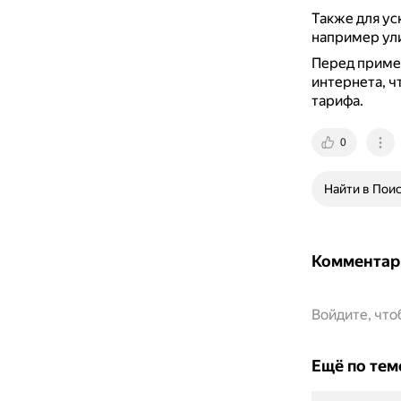
Также для у
например ул
Перед приме
интернета, ч
тарифа.
0
Найти в Пои
Комментар
Войдите, чт
Ещё по тем