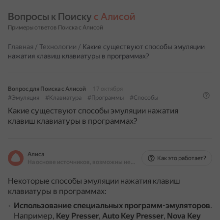
Вопросы к Поиску 
с Алисой
Примеры ответов Поиска с Алисой
Главная
/
Технологии
/
Какие существуют способы эмуляции
нажатия клавиш клавиатуры в программах?
Вопрос для Поиска с Алисой
17 октября
#Эмуляция
#Клавиатура
#Программы
#Способы
Какие существуют способы эмуляции нажатия
клавиш клавиатуры в программах?
Алиса
Как это работает?
На основе источников, возможны неточности
Некоторые способы эмуляции нажатия клавиш
клавиатуры в программах:
Использование специальных программ-эмуляторов
.
Например,
Key Presser
,
Auto Key Presser
,
Nova Key