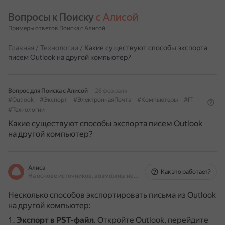
Вопросы к Поиску 
с Алисой
Примеры ответов Поиска с Алисой
Главная
/
Технологии
/
Какие существуют способы экспорта
писем Outlook на другой компьютер?
Вопрос для Поиска с Алисой
28 февраля
#Outlook
#Экспорт
#ЭлектроннаяПочта
#Компьютеры
#IT
#Технологии
Какие существуют способы экспорта писем Outlook
на другой компьютер?
Алиса
Как это работает?
На основе источников, возможны неточности
Несколько способов экспортировать письма из Outlook
на другой компьютер:
Экспорт в PST-файл
.
Откройте Outlook, перейдите