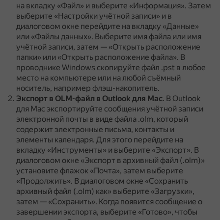
на вкладку «Файл» и выберите «Информация».
Затем
выберите «Настройки учётной записи» и в
диалоговом окне перейдите на вкладку «Данные»
или «Файлы данных».
Выберите имя файла или имя
учётной записи, затем — «Открыть расположение
папки» или «Открыть расположение файла».
В
проводнике Windows скопируйте файл .pst в любое
место на компьютере или на любой съёмный
носитель, например флэш-накопитель.
Экспорт в OLM-файл в Outlook для Mac
.
В Outlook
для Mac экспортируйте сообщения учётной записи
электронной почты в виде файла .olm, который
содержит электронные письма, контакты и
элементы календаря.
Для этого перейдите на
вкладку «Инструменты» и выберите «Экспорт».
В
диалоговом окне «Экспорт в архивный файл (.olm)»
установите флажок «Почта», затем выберите
«Продолжить».
В диалоговом окне «Сохранить
архивный файл (.olm) как» выберите «Загрузки»,
затем — «Сохранить».
Когда появится сообщение о
завершении экспорта, выберите «Готово», чтобы