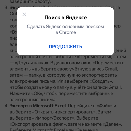
завершить работу.
Экспорт в Gmail
.
Добавьте учётную запись Gmail в
Outlook.
Откройте Outlook и выберите папку,
Поиск в Яндексе
содержащую сообщения электронной почты,
которые нужно экспортировать в Gmail, например
Сделать Яндекс основным поиском
«Входящие» или «сохранённые электронные
в Сhrome
письма».
Нажмите Ctrl + A, чтобы выбрать все
электронные письма в папке.
Щёлкните правой
ПРОДОЛЖИТЬ
кнопкой мыши в любом месте выбранных сообщений
электронной почты, выберите «Переместить», затем
— «Другая папка».
В диалоговом окне «Переместить
элементы» выберите свою учётную запись Gmail,
затем — папку, в которую нужно экспортировать
электронные письма.
Или выберите «Создать»,
чтобы создать новую папку в учётной записи Gmail.
Нажмите «ОК», чтобы переместить выбранные
электронные письма.
Экспорт в Microsoft Excel
.
Перейдите в «Файл» и
выберите «Открыть и экспортировать».
Затем
выберите «Импорт/Экспорт».
Выберите
«Экспортировать в файл», затем нажмите «Далее».
Выберите Microsoft Excel или «Значения,