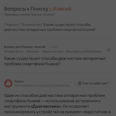
Вопросы к Поиску 
с Алисой
Примеры ответов Поиска с Алисой
Главная
/
Технологии
/
Какие существуют способы
диагностики аппаратных проблем смартфона Huawei?
Вопрос для Поиска с Алисой
4 мая
#Смартфоны
#Huawei
#Диагностика
#АппаратныеПроблемы
Какие существуют способы диагностики аппаратных
проблем смартфона Huawei?
Алиса
Как это работает?
На основе источников, возможны неточности
Один из способов диагностики аппаратных проблем
смартфона Huawei — использование встроенного
инструмента
«Диагностика»
.
Он позволяет
просканировать устройство на предмет недостатков и,