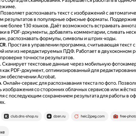
го софта для сканирования.
Разрешается работать в одиноч
ежиме.
.
Позволяет распознавать текст с изображений с автоматич
м результатов в популярные офисные форматы.
Поддержив
ние более 130 языков.
Даёт возможность встраивать аннота
аки в PDF-документы, добавлять комментарии, сливать нес
дин, распознавать формулы, символы и штрих-коды.
OCR
.
Простая в управлении программа, считывающая текст с
й или из нередактируемых ПДФ.
Работает в двухоконном 
 проверке точности результатов.
.
Сканирует текстовые данные через мобильную фотокаме
я как PDF-документ, оптимизированный для редактирования
м обеспечении Acrobat.
o
.
Онлайн-сервис для распознавания текста по фото.
Позвол
ь изображения со сторонних облачных сервисов или жёстко
ля с последующим сохранением результата для работы в о
х.
club.dns-shop.ru
dzen.ru
heic2jpeg.com
free-photo
ске