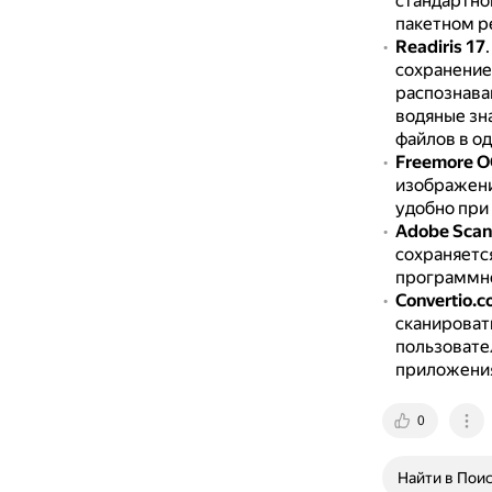
стандартно
пакетном р
Readiris 17
сохранение
распознава
водяные зн
файлов в о
Freemore 
изображени
удобно при
Adobe Scan
сохраняетс
программно
Convertio.c
сканироват
пользовате
приложения
0
Найти в Пои