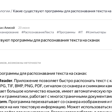
ологии
/
Какие существуют программы для распознавания текста на 
а с Алисой
20 июня
канирование
#РаспознаваниеТекста
#Программы
#IT
#Компьютеры
вуют программы для распознавания текста на сканах
ников, возможны неточности
ограммы для распознавания текста на сканах:
Reader
.
Приложение позволяет быстро распознать текст с к
JPG, TIF, BMP, PNG, PDF, сигналом со сканера и снимками ка
ет большое количество языков, имеет автоматическую пр
 и грамматики, работает с многостраничными документам
orm
.
Программа перехватывает со сканера изображения и 
ся на них текстовую информацию.
Может использоваться 