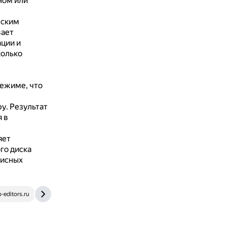
ном или
еским
ает
ции и
колько
режиме, что
ру.
Результат
 в
яет
го диска
фисных
-editors.ru
www.dgl.ru