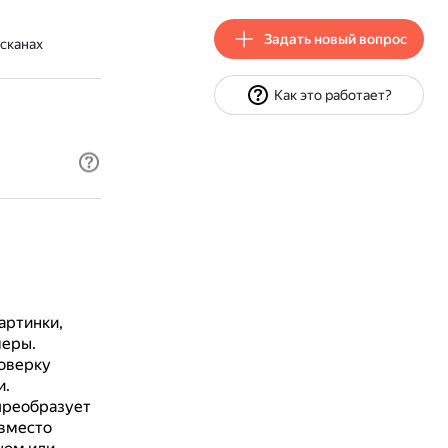
Задать новый вопрос
сканах
Как это работает?
артинки,
меры.
оверку
и.
преобразует
вместо