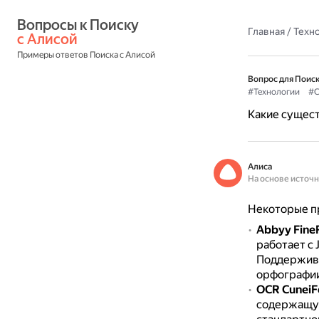
Вопросы к Поиску 
Главная
/
Техн
с Алисой
Примеры ответов Поиска с Алисой
Вопрос для Поиск
#Технологии
#С
Какие сущест
Алиса
На основе источ
Некоторые пр
Abbyy Fine
работает с 
Поддержива
орфографии
OCR CuneiF
содержащую