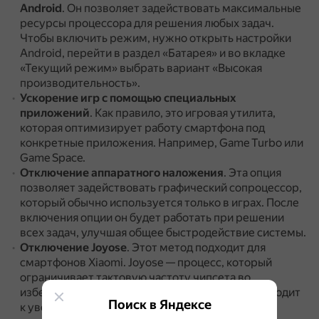
Android
.
Он позволяет задействовать максимальные
ресурсы процессора для решения любых задач.
Чтобы включить режим, нужно открыть настройки
Android, перейти в раздел «Батарея» и во вкладке
«Текущий режим» выбрать вариант «Высокая
производительность».
Ускорение игр с помощью специальных
приложений
.
Как правило, это игровая утилита,
которая оптимизирует работу смартфона под
конкретные приложения.
Например, Game Turbo или
Game Space.
Отключение аппаратного наложения
.
Эта опция
позволяет задействовать графический сопроцессор,
который обычно используется только в играх.
После
включения опции он будет работать при решении
всех задач, улучшая общее быстродействие системы.
Отключение Joyose
.
Этот метод подходит для
смартфонов Xiaomi.
Joyose — процесс, который
ограничивает тактовую частоту чипсета во
избежание перегрева.
Отключение Joyose приводит
Поиск в Яндексе
к увеличению температуры корпуса и может