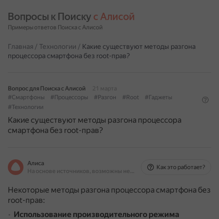
Вопросы к Поиску 
с Алисой
Примеры ответов Поиска с Алисой
Главная
/
Технологии
/
Какие существуют методы разгона
процессора смартфона без root-прав?
Вопрос для Поиска с Алисой
21 марта
#Смартфоны
#Процессоры
#Разгон
#Root
#Гаджеты
#Технологии
Какие существуют методы разгона процессора
смартфона без root-прав?
Алиса
Как это работает?
На основе источников, возможны неточности
Некоторые методы разгона процессора смартфона без
root-прав:
Использование производительного режима