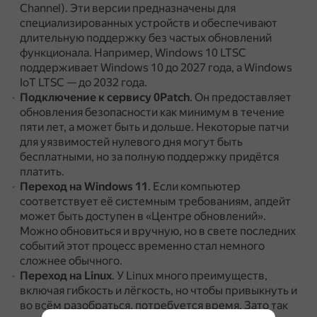
Channel).
Эти версии предназначены для
специализированных устройств и обеспечивают
длительную поддержку без частых обновлений
функционала.
Например, Windows 10 LTSC
поддерживает Windows 10 до 2027 года, а Windows
IoT LTSC — до 2032 года.
Подключение к сервису 0Patch
.
Он предоставляет
обновления безопасности как минимум в течение
пяти лет, а может быть и дольше.
Некоторые патчи
для уязвимостей нулевого дня могут быть
бесплатными, но за полную поддержку придётся
платить.
Переход на Windows 11
.
Если компьютер
соответствует её системным требованиям, апдейт
может быть доступен в «Центре обновлений».
Можно обновиться и вручную, но в свете последних
событий этот процесс временно стал немного
сложнее обычного.
Переход на Linux
.
У Linux много преимуществ,
включая гибкость и лёгкость, но чтобы привыкнуть и
во всём разобраться, потребуется время.
Зато так