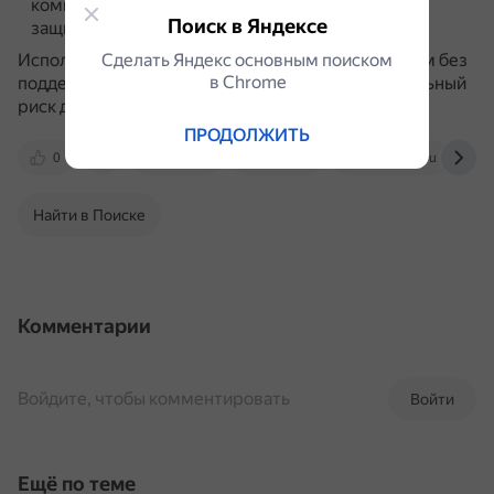
компьютер останется работоспособным и
Поиск в Яндексе
защищённым.
Сделать Яндекс основным поиском
Использование устаревших операционных систем без
в Сhrome
поддержки безопасности представляет значительный
риск для пользователей.
ПРОДОЛЖИТЬ
0
dzen.ru
4pda.to
lifehacker.ru
Найти в Поиске
Комментарии
Войдите, чтобы комментировать
Войти
Ещё по теме