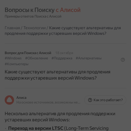
Вопросы к Поиску 
с Алисой
Примеры ответов Поиска с Алисой
Главная
/
Технологии
/
Какие существуют альтернативы для
продления поддержки устаревших версий Windows?
Вопрос для Поиска с Алисой
18 октября
#Windows
#Обновление
#Поддержка
#Альтернативы
#Компьютеры
Какие существуют альтернативы для продления
поддержки устаревших версий Windows?
Алиса
Как это работает?
На основе источников, возможны неточности
Несколько альтернатив для продления поддержки
устаревших версий Windows:
Переход на версии LTSC
(Long-Term Servicing