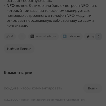
оставить обратную связь.
NFC-метки
.
В стикер или брелок встроен NFC-чип,
который при касании телефоном сканируется с
помощью встроенного в телефон NFC-модуля и
открывает персональную веб-страницу со всеми
контактами.
0
www.wired.com
habr.com
spark.ru
Найти в Поиске
Комментарии
Войдите, чтобы комментировать
Войти
© 2026 ООО «Яндекс»
Пользовательское соглашение
Связаться с нами