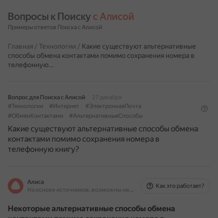
Вопросы к Поиску 
с Алисой
Примеры ответов Поиска с Алисой
Главная
/
Технологии
/
Какие существуют альтернативные
способы обмена контактами помимо сохранения номера в
телефонную…
Вопрос для Поиска с Алисой
27 декабря
#Технологии
#Интернет
#ЭлектроннаяПочта
#ОбменКонтактами
#АльтернативныеСпособы
Какие существуют альтернативные способы обмена
контактами помимо сохранения номера в
телефонную книгу?
Алиса
Как это работает?
На основе источников, возможны неточности
Некоторые альтернативные способы обмена