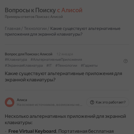
Вопросы к Поиску 
с Алисой
Примеры ответов Поиска с Алисой
Главная
/
Технологии
/
Какие существуют альтернативные
приложения для экранной клавиатуры?
Вопрос для Поиска с Алисой
12 января
#Клавиатура
#АльтернативныеПриложения
#ЭкраннаяКлавиатура
#IT
#Технологии
#Гаджеты
Какие существуют альтернативные приложения для
экранной клавиатуры?
Алиса
Как это работает?
На основе источников, возможны неточности
Несколько альтернативных приложений для экранной
клавиатуры:
Free Virtual Keyboard
.
Портативная бесплатная