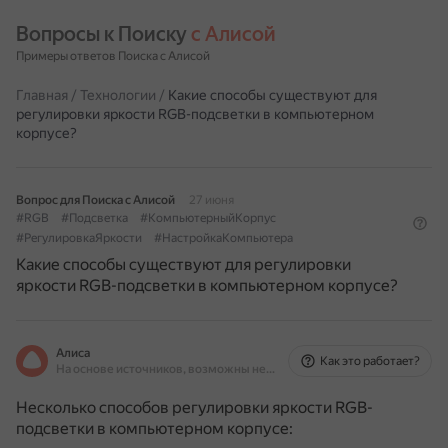
Вопросы к Поиску 
с Алисой
Примеры ответов Поиска с Алисой
Главная
/
Технологии
/
Какие способы существуют для
регулировки яркости RGB-подсветки в компьютерном
корпусе?
Вопрос для Поиска с Алисой
27 июня
#RGB
#Подсветка
#КомпьютерныйКорпус
#РегулировкаЯркости
#НастройкаКомпьютера
Какие способы существуют для регулировки
яркости RGB-подсветки в компьютерном корпусе?
Алиса
Как это работает?
На основе источников, возможны неточности
Несколько способов регулировки яркости RGB-
подсветки в компьютерном корпусе: