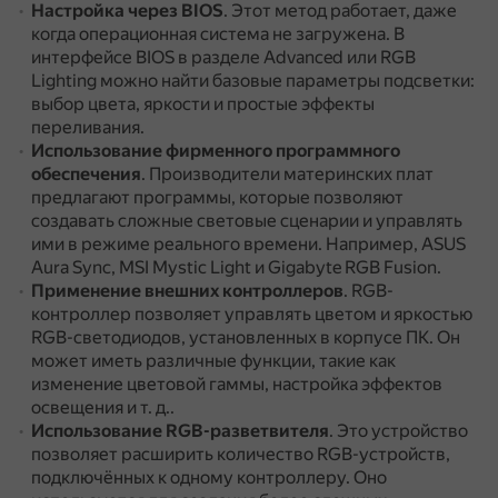
Настройка через BIOS
.
Этот метод работает, даже
когда операционная система не загружена.
В
интерфейсе BIOS в разделе Advanced или RGB
Lighting можно найти базовые параметры подсветки:
выбор цвета, яркости и простые эффекты
переливания.
Использование фирменного программного
обеспечения
.
Производители материнских плат
предлагают программы, которые позволяют
создавать сложные световые сценарии и управлять
ими в режиме реального времени.
Например, ASUS
Aura Sync, MSI Mystic Light и Gigabyte RGB Fusion.
Применение внешних контроллеров
.
RGB-
контроллер позволяет управлять цветом и яркостью
RGB-светодиодов, установленных в корпусе ПК.
Он
может иметь различные функции, такие как
изменение цветовой гаммы, настройка эффектов
освещения и т. д..
Использование RGB-разветвителя
.
Это устройство
позволяет расширить количество RGB-устройств,
подключённых к одному контроллеру.
Оно