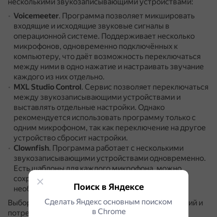
несколькими звукозаписывающими устройствами:
Voicemeeter
.
Программа позволяет микшировать
входящие и исходящие звуковые сигналы в
операционной системе.
Поддерживает несколько
микрофонов, одновременно подключённых к
компьютеру, что даёт возможность переключаться
между ними в одно нажатие и настраивать звучание
каждого из них отдельно.
MXL Studio Control
.
Сервис позволяет переключаться
между звукозаписывающими устройствами и
выставлять отдельные настройки.
Однако
рекомендуется использовать программу только с
одним микрофоном, так как переключение на другое
устройство сбросит настройки.
Clownfish
.
Программа работает с несколькими
звукозаписывающими устройствами одновременно.
Есть шаблоны для каждого микрофона, можно
сохранить конфигурацию и использовать её по
Поиск в Яндексе
необходимости.
Сделать Яндекс основным поиском
Выбор программы зависит от личных предпочтений и
в Сhrome
потребностей пользователя.