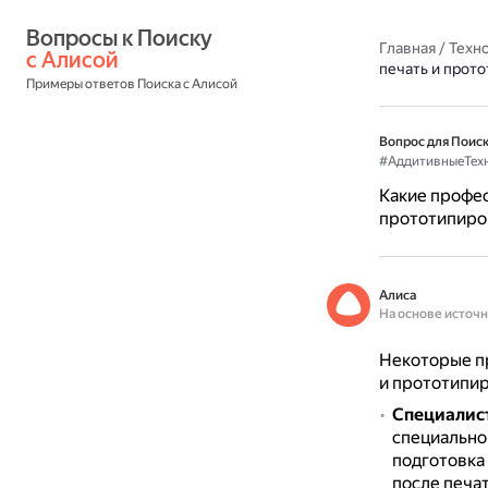
Вопросы к Поиску 
Главная
/
Техн
с Алисой
печать и прот
Примеры ответов Поиска с Алисой
Вопрос для Поиск
#АддитивныеТех
Какие профес
прототипиро
Алиса
На основе источ
Некоторые пр
и прототипир
Специалист
специально
подготовка
после печа