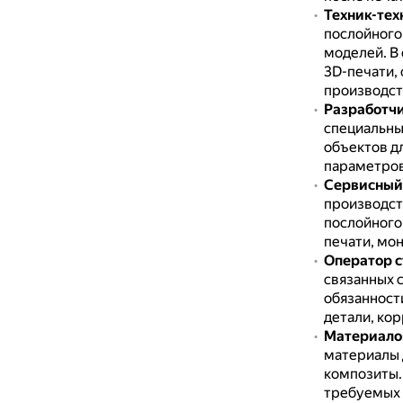
Техник-тех
послойного
моделей.
В
3D-печати, 
производств
Разработч
специальны
объектов дл
параметров
Сервисный
производст
послойного
печати, мо
Оператор с
связанных 
обязанност
детали, ко
Материалов
материалы 
композиты
требуемых 