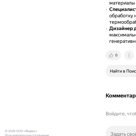
материалы 
Специалист
обработку 
термообраб
Дизайнер д
максимальн
генеративн
0
Найти в Пои
Комментар
Войдите, чт
© 2026 ООО «Яндекс»
Пользовательское соглашение