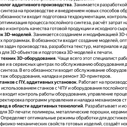
нолог аддитивного производства
.
Занимается разработкой
 синтеза на производстве и внедрением новых способов об
 обязанности входит подготовка техдокументации, контроль
оптимизация процесса послойного синтеза, расчёт затрат н
о и контроль качества готовой продукции и исходного сырь
ик 3D-моделей
.
Занимается созданием и модификацией 3D-
х программах.
В обязанности входит создание моделей, оп
я задач производства, разработка текстур, материалов и д
 для 3D-объектов и подготовка 3D-моделей к печати.
 техник 3D-оборудования
.
Чаще всего этот специалист раб
ве и в сервисных центрах по обслуживанию оборудования 
 синтеза.
В его обязанности входит обслуживание оборудов
нтаж оборудования, наладка и ремонт 3D-принтеров.
танков с ПУ, аддитивных установок
.
Работает на производс
с использованием станков с ЧПУ и оборудования послойного
и входит контроль работы оборудования, управление проц
рректировка программ управления и наладка механизмов ст
ед в области аддитивных технологий
.
Разрабатывает и и
для 3D-печати: полимеры, металлические порошки, керами
.
Определяет оптимальные режимы обработки для достиже
физико-механических свойств готовых изделий, создаёт н