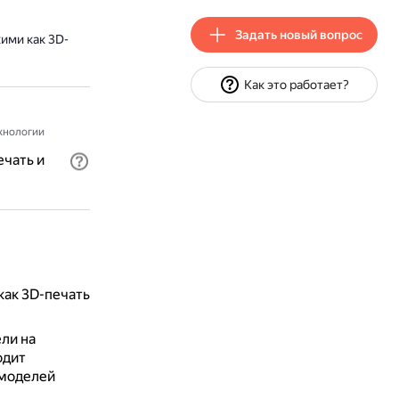
Задать новый вопрос
ими как 3D-
Как это работает?
хнологии
ечать и
как 3D-печать
ли на
одит
-моделей