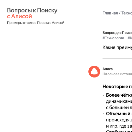
Вопросы к Поиску 
Главная
/
Техн
с Алисой
Примеры ответов Поиска с Алисой
Вопрос для Поиск
#Технологии
#К
Какие преиму
Алиса
На основе источ
Некоторые п
Более чётк
динамиками
с большей д
Объёмный 
происходящ
и игр, где