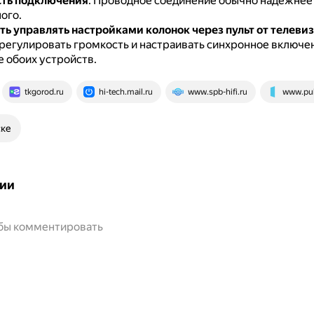
сть подключения
.
Проводное соединение обычно надёжнее
ого.
ь управлять настройками колонок через пульт от телеви
регулировать громкость и настраивать синхронное включе
 обоих устройств.
tkgorod.ru
hi-tech.mail.ru
www.spb-hifi.ru
www.pul
ске
ии
обы комментировать