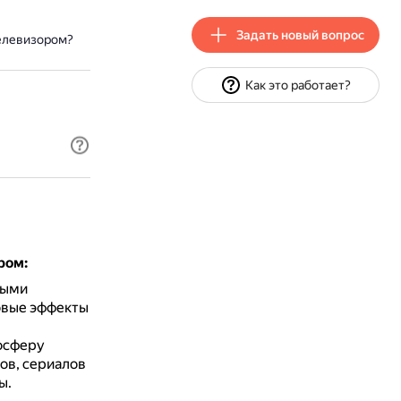
Задать новый вопрос
телевизором?
Как это работает?
ром:
ными
овые эффекты
мосферу
ов, сериалов
ы.