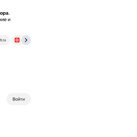
зора
.
ние и
t.ru
vgtimes.ru
Войти