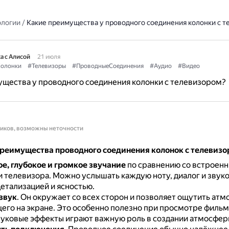
ологии
/
Какие преимущества у проводного соединения колонки с 
а с Алисой
21 июля
олонки
#Телевизоры
#ПроводныеСоединения
#Аудио
#Видео
щества у проводного соединения колонки с телевизором?
ников, возможны неточности
реимущества проводного соединения колонок с телевизо
ое, глубокое и громкое звучание
по сравнению со встроен
 телевизора.
Можно услышать каждую ноту, диалог и звук
етализацией и ясностью.
звук
.
Он окружает со всех сторон и позволяет ощутить ат
его на экране.
Это особенно полезно при просмотре фильм
 звуковые эффекты играют важную роль в создании атмосфер