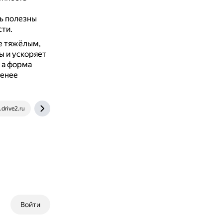
ь полезны
ти.
ее тяжёлым,
ы и ускоряет
 а форма
менее
drive2.ru
dzen.ru
Войти