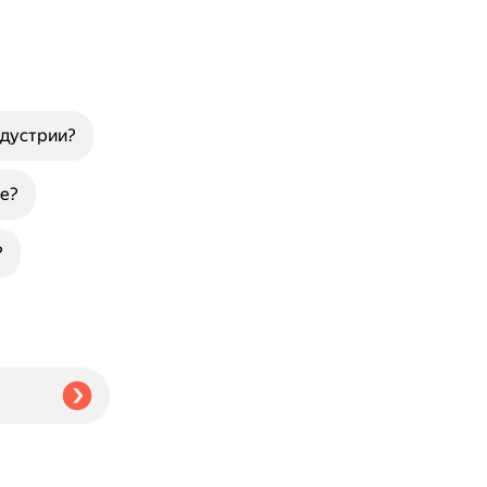
ндустрии?
е?
?