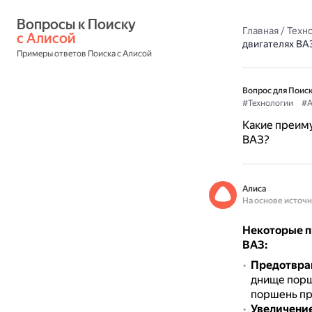
Вопросы к Поиску 
Главная
/
Техн
с Алисой
двигателях ВА
Примеры ответов Поиска с Алисой
Вопрос для Поиск
#Технологии
#А
Какие преим
ВАЗ?
Алиса
На основе источ
Некоторые п
ВАЗ:
Предотвра
днище порш
поршень пр
Увеличение