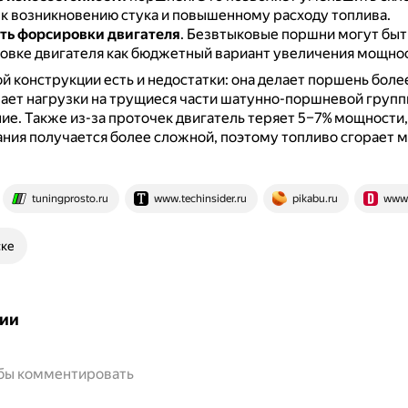
 к возникновению стука и повышенному расходу топлива.
ть форсировки двигателя
.
Безвтыковые поршни могут быт
овке двигателя как бюджетный вариант увеличения мощнос
ой конструкции есть и недостатки: она делает поршень бол
ает нагрузки на трущиеся части шатунно-поршневой групп
ние.
Также из-за проточек двигатель теряет 5–7% мощности,
ния получается более сложной, поэтому топливо сгорает 
tuningprosto.ru
www.techinsider.ru
pikabu.ru
www.
ске
ии
обы комментировать