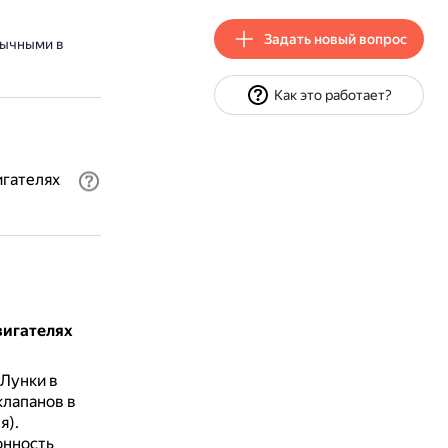
Задать новый вопрос
бычными в
Как это работает?
гателях
вигателях
Лунки в
клапанов в
я).
онность