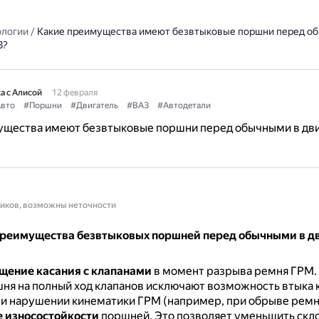
ологии
/
Какие преимущества имеют безвтыковые поршни перед о
З?
а с Алисой
12 февраля
вто
#Поршни
#Двигатель
#ВАЗ
#Автодетали
ущества имеют безвтыковые поршни перед обычными в дви
ников, возможны неточности
реимущества безвтыковых поршней перед обычными в д
щение касания с клапанами
в момент разрыва ремня ГРМ.
ня на полный ход клапанов исключают возможность втыка 
и нарушении кинематики ГРМ (например, при обрыве ремн
 износостойкости
поршней.
Это позволяет уменьшить скл