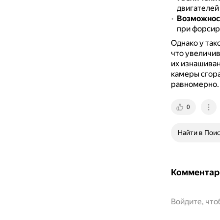
двигателей
Возможнос
при форсир
Однако у так
что увеличив
их изнашива
камеры сгора
равномерно.
0
Найти в Пои
Комментар
Войдите, чт