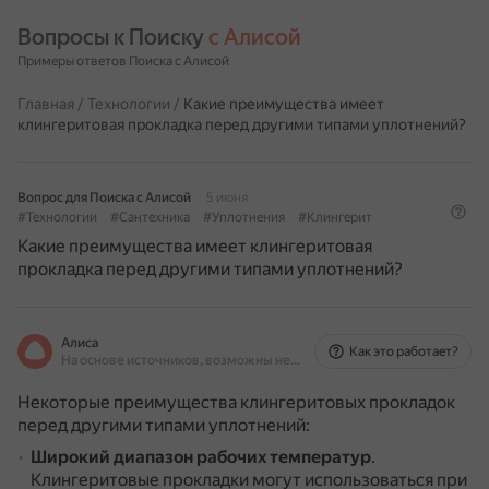
Вопросы к Поиску 
с Алисой
Примеры ответов Поиска с Алисой
Главная
/
Технологии
/
Какие преимущества имеет
клингеритовая прокладка перед другими типами уплотнений?
Вопрос для Поиска с Алисой
5 июня
#Технологии
#Сантехника
#Уплотнения
#Клингерит
Какие преимущества имеет клингеритовая
прокладка перед другими типами уплотнений?
Алиса
Как это работает?
На основе источников, возможны неточности
Некоторые преимущества клингеритовых прокладок
перед другими типами уплотнений:
Широкий диапазон рабочих температур
.
Клингеритовые прокладки могут использоваться при