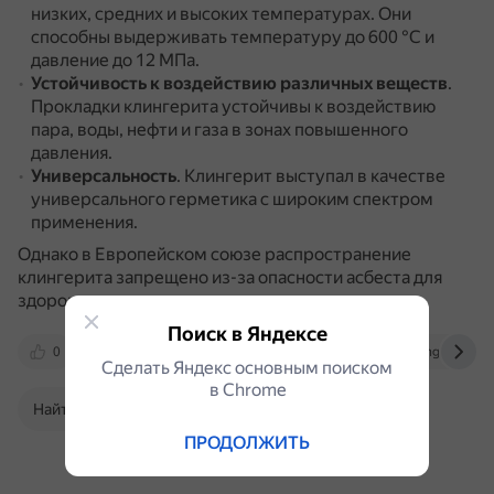
низких, средних и высоких температурах.
Они
способны выдерживать температуру до 600 °C и
давление до 12 МПа.
Устойчивость к воздействию различных веществ
.
Прокладки клингерита устойчивы к воздействию
пара, воды, нефти и газа в зонах повышенного
давления.
Универсальность
.
Клингерит выступал в качестве
универсального герметика с широким спектром
применения.
Однако в Европейском союзе распространение
клингерита запрещено из-за опасности асбеста для
здоровья.
Поиск в Яндексе
0
www.pokornyindustries.com
www.ngpedia.ru
Сделать Яндекс основным поиском
в Сhrome
Найти в Поиске
ПРОДОЛЖИТЬ