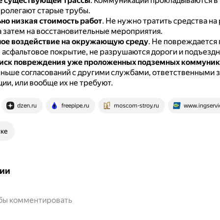
е существующей трассы
.
Коммуникации прокладываются в
пролегают старые трубы.
но низкая стоимость работ
.
Не нужно тратить средства на
 а затем на восстановительные мероприятия.
ое воздействие на окружающую среду
.
Не повреждается
, асфальтовое покрытие, не разрушаются дороги и подъездн
иск повреждения уже проложенных подземных коммуни
ньше согласований с другими службами, ответственными 
ии, или вообще их не требуют.
dzen.ru
freepipe.ru
moscom-stroy.ru
www.ingservi
ске
ии
обы комментировать