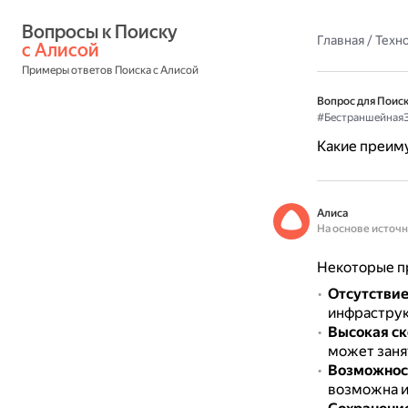
Вопросы к Поиску 
Главная
/
Техн
с Алисой
Примеры ответов Поиска с Алисой
Вопрос для Поиск
#Бестраншейная
Какие преим
Алиса
На основе источ
Некоторые п
Отсутствие
инфраструк
Высокая ск
может занят
Возможност
возможна и