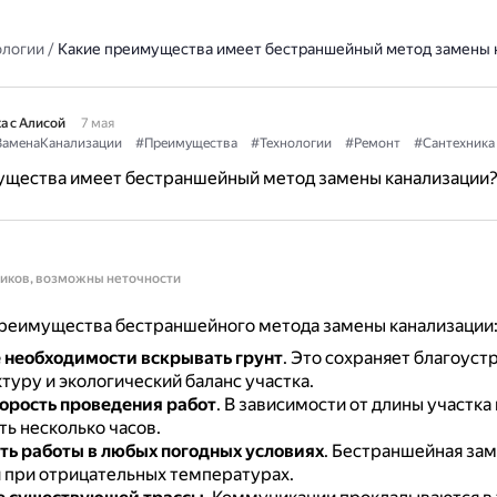
ологии
/
Какие преимущества имеет бестраншейный метод замены 
а с Алисой
7 мая
ЗаменаКанализации
#Преимущества
#Технологии
#Ремонт
#Сантехника
ущества имеет бестраншейный метод замены канализации
ников, возможны неточности
реимущества бестраншейного метода замены канализации
 необходимости вскрывать грунт
.
Это сохраняет благоуст
туру и экологический баланс участка.
орость проведения работ
.
В зависимости от длины участка
ь несколько часов.
ь работы в любых погодных условиях
.
Бестраншейная зам
 при отрицательных температурах.