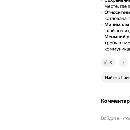
Сохранени
месте, где 
Относитель
котлована,
Минимальн
слой почвы
Меньший р
требуют ме
коммуникац
0
Найти в Пои
Комментар
Войдите, чт