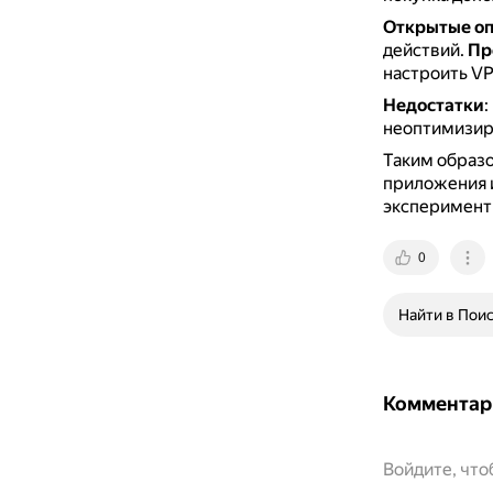
Открытые о
действий.
Пр
настроить VP
Недостатки
:
неоптимизир
Таким образ
приложения и
эксперимент
0
Найти в Пои
Комментар
Войдите, чт