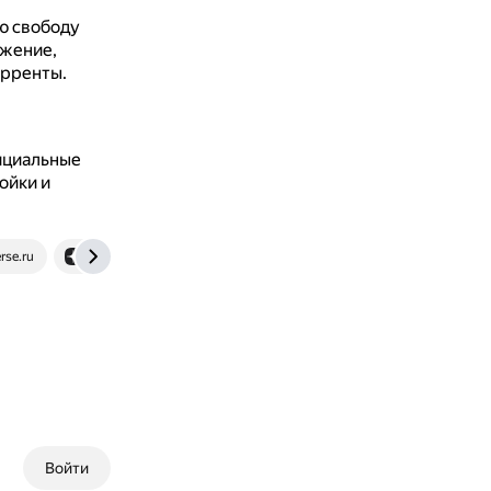
ю свободу
ожение,
орренты.
фициальные
ойки и
rse.ru
dzen.ru
Войти