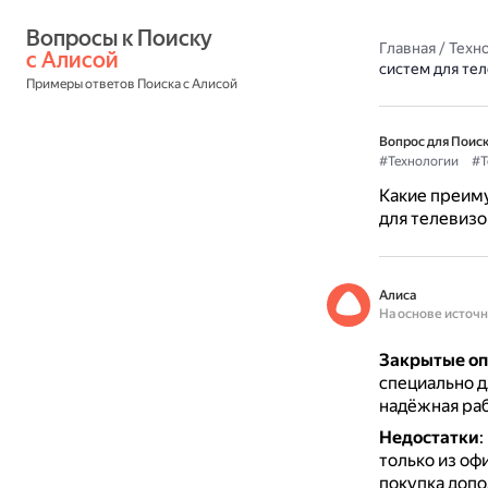
Вопросы к Поиску 
Главная
/
Техн
с Алисой
систем для те
Примеры ответов Поиска с Алисой
Вопрос для Поиск
#Технологии
#Т
Какие преиму
для телевиз
Алиса
На основе источ
Закрытые о
специально д
надёжная раб
Недостатки
:
только из оф
покупка допо