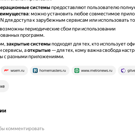
перационные системы
предоставляют пользователю полну
еимущества
: можно установить любое совместимое прил
N для доступа к зарубежным сервисам или использовать т
 возможны периодические сбои при использовании
ованных программ.
ом,
закрытые системы
подходят для тех, кто использует о
 сервисы, а
открытые
— для тех, кому важна свобода настр
ы с разными приложениями.
wsem.ru
homemasters.ru
www.metronews.ru
gitve
ске
ии
обы комментировать