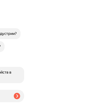
ндустрии?
?
йств в