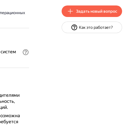
Задать новый вопрос
операционных
Как это работает?
 систем
дителями
ьность,
ций.
 возможна
ребуется