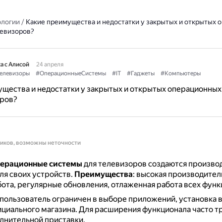
ологии
/
Какие преимущества и недостатки у закрытых и открытых 
левизоров?
а с Алисой
24 апреля
елевизоры
#ОперационныеСистемы
#IT
#Гаджеты
#Компьютеры
щества и недостатки у закрытых и открытых операционных
оров?
ников, возможны неточности
перационные системы
для телевизоров создаются произво
ля своих устройств.
Преимущества
: высокая производител
ота, регулярные обновления, отлаженная работа всех функ
 пользователь ограничен в выборе приложений, установка
ициального магазина.
Для расширения функционала часто т
лнительной приставки.