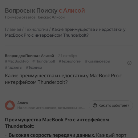
Вопросы к Поиску 
с Алисой
Примеры ответов Поиска с Алисой
Главная
/
Технологии
/
Какие преимущества и недостатки у
MacBook Pro с интерфейсом Thunderbolt?
Вопрос для Поиска с Алисой
21 октября
#MacBookPro
#Thunderbolt
#Технологии
#Компьютеры
#Гаджеты
#Техника
Какие преимущества и недостатки у MacBook Pro с
интерфейсом Thunderbolt?
Алиса
Как это работает?
На основе источников, возможны неточности
Преимущества MacBook Pro с интерфейсом
Thunderbolt
:
Высокая скорость передачи данных
.
Каждый порт