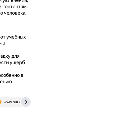
и увлечений,
м контентам.
о человека,
 от учебных
и и
адку для
нести ущерб
особенно в
шению
www.nur.kz
solncesvet.ru