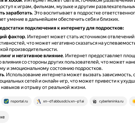
я и хобби
.
Интернет может быть источником развлечений 
доступ к играм, фильмам, музыке и другим развлекательны
ь заработать
.
Это воспитывает в подростке ответственног
ет умение в дальнейшем обеспечить себя и близких.
едостатки подключения к интернету для подростков:
ий фактор
.
Интернет может стать источником отвлечений
ктивностей, что может негативно сказаться на успеваемост
кой производительности.
линг и негативное влияние
.
Интернет предоставляет площ
о влияния со стороны других пользователей, что может на
му и эмоциональному состоянию подростков.
ть
.
Использование интернета может вызвать зависимость, 
социальных сетей и онлайн-игр, что может привести к ухуд
 навыков и отрыву от реальной жизни.
nsportal.ru
xn--d1abbusdciv.xn--p1ai
cyberleninka.ru
ске