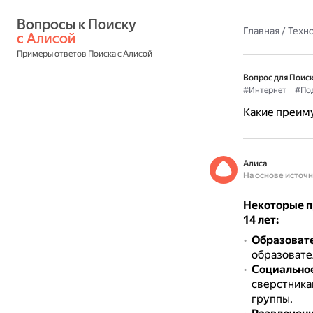
Вопросы к Поиску 
Главная
/
Техн
с Алисой
Примеры ответов Поиска с Алисой
Вопрос для Поиск
#Интернет
#По
Какие преиму
Алиса
На основе источ
Некоторые п
14 лет:
Образоват
образовате
Социально
сверстника
группы.