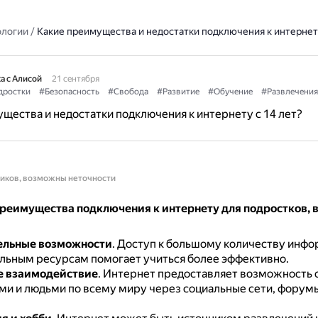
ологии
/
Какие преимущества и недостатки подключения к интернету
а с Алисой
21 сентября
дростки
#Безопасность
#Свобода
#Развитие
#Обучение
#Развлечения
щества и недостатки подключения к интернету с 14 лет?
ников, возможны неточности
реимущества подключения к интернету для подростков, в 
ельные возможности
.
Доступ к большому количеству инфо
льным ресурсам помогает учиться более эффективно.
е взаимодействие
.
Интернет предоставляет возможность 
ми и людьми по всему миру через социальные сети, форумы