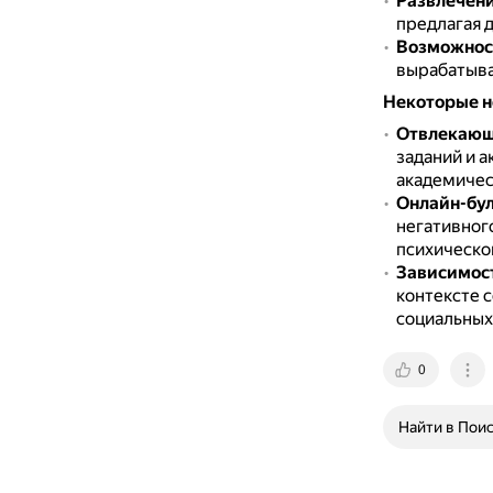
Развлечени
предлагая 
Возможност
вырабатыва
Некоторые н
Отвлекающ
заданий и а
академичес
Онлайн-бул
негативног
психическо
Зависимос
контексте 
социальных
0
Найти в Пои