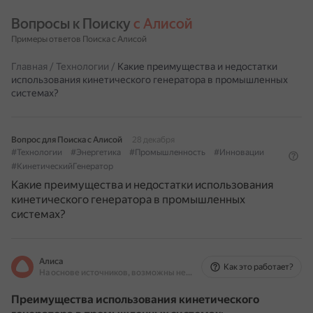
Вопросы к Поиску 
с Алисой
Примеры ответов Поиска с Алисой
Главная
/
Технологии
/
Какие преимущества и недостатки
использования кинетического генератора в промышленных
системах?
Вопрос для Поиска с Алисой
28 декабря
#Технологии
#Энергетика
#Промышленность
#Инновации
#КинетическийГенератор
Какие преимущества и недостатки использования
кинетического генератора в промышленных
системах?
Алиса
Как это работает?
На основе источников, возможны неточности
Преимущества использования кинетического