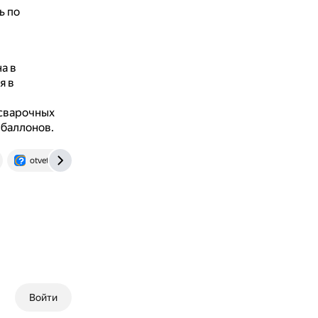
ь по
а в
я в
 сварочных
 баллонов.
otvet.mail.ru
Войти