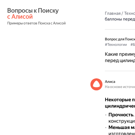
Вопросы к Поиску 
Главная
/
Техн
с Алисой
баллоны перед
Примеры ответов Поиска с Алисой
Вопрос для Поиск
#Технологии
#Б
Какие преим
перед цилин
Алиса
На основе источ
Некоторые п
цилиндриче
Прочность
конструкци
Меньшая м
изготовлен