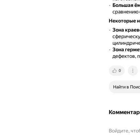
Большая ё
сравнению 
Некоторые н
Зона краев
сферическу
цилиндричес
Зона герме
дефектов, 
0
Найти в Пои
Комментар
Войдите, чт