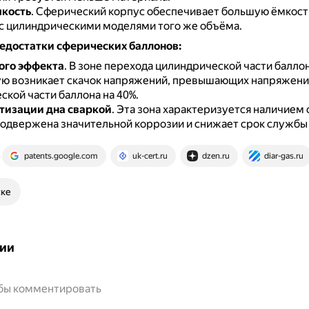
мкость
.
Сферический корпус обеспечивает большую ёмкост
с цилиндрическими моделями того же объёма.
едостатки сферических баллонов:
ого эффекта
.
В зоне перехода цилиндрической части баллон
ю возникает скачок напряжений, превышающих напряжени
кой части баллона на 40%.
тизации дна сваркой
.
Эта зона характеризуется наличием
подвержена значительной коррозии и снижает срок службы
patents.google.com
uk-cert.ru
dzen.ru
diar-gas.ru
ске
ии
обы комментировать