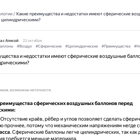
ологии
/
Какие преимущества и недостатки имеют сферические во
 цилиндрическими?
а с Алисой
22 октября
аллоны
#Воздух
#Сферические
#Цилиндрические
#Преимущества
#Н
ущества и недостатки имеют сферические воздушные балл
дрическими?
ников, возможны неточности
реимущества сферических воздушных баллонов перед
скими:
.
Отсутствие краёв, рёбер и углов позволяет сделать сфери
ю прочнее, потому что механическим напряжениям негде с
асса
.
Сферические баллоны легче цилиндрических, так как д
ия требуется меньше материала.