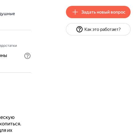
Задать новый вопрос
здушные
Как это работает?
едостатки
оны
ческую
копиться.
ля их