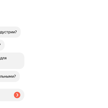
ндустрии?
?
 для
альными?