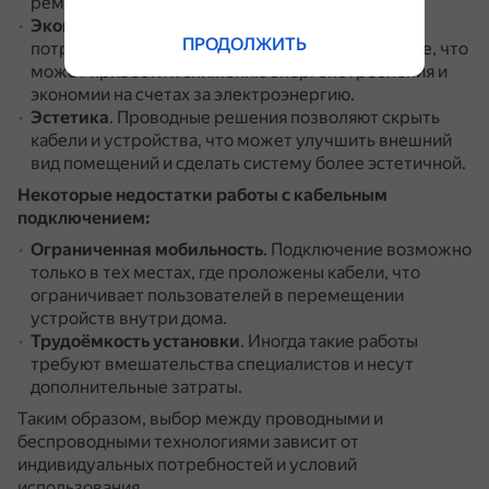
ремонта.
Экономия энергии
.
Проводные устройства
ПРОДОЛЖИТЬ
потребляют меньше энергии, чем беспроводные, что
может привести к снижению энергопотребления и
экономии на счетах за электроэнергию.
Эстетика
.
Проводные решения позволяют скрыть
кабели и устройства, что может улучшить внешний
вид помещений и сделать систему более эстетичной.
Некоторые недостатки работы с кабельным
подключением:
Ограниченная мобильность
.
Подключение возможно
только в тех местах, где проложены кабели, что
ограничивает пользователей в перемещении
устройств внутри дома.
Трудоёмкость установки
.
Иногда такие работы
требуют вмешательства специалистов и несут
дополнительные затраты.
Таким образом, выбор между проводными и
беспроводными технологиями зависит от
индивидуальных потребностей и условий
использования.