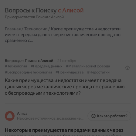
Вопросы к Поиску 
с Алисой
Примеры ответов Поиска с Алисой
Главная
/
Технологии
/
Какие преимущества и недостатки
имеет передача данных через металлические провода по
сравнению с…
Вопрос для Поиска с Алисой
21 октября
#Технологии
#ПередачаДанных
#МеталлическиеПровода
#БеспроводныеТехнологии
#Преимущества
#Недостатки
Какие преимущества и недостатки имеет передача
данных через металлические провода по сравнению
с беспроводными технологиями?
Алиса
Как это работает?
На основе источников, возможны неточности
Некоторые преимущества передачи данных через