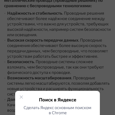
металлические провода (проводные решения) по
сравнению с беспроводными технологиями:
Надёжность и стабильность
.
Проводные решения
обеспечивают более надёжное соединение между
устройствами, что важно для устройств, требующих
высокой надёжности, например систем безопасности
или освещения.
Высокая скорость передачи данных
.
Проводные
соединения обеспечивают более высокую скорость
передачи данных, чем беспроводные, что позволяет
устройствам работать быстрее и эффективнее.
Безопасность
.
Проводные системы сложнее
взломать, чем беспроводные, так как они требуют
физического доступа к проводке.
Возможность масштабирования
.
Проводные
системы легко масштабируются, позволяя добавлять
новые устройства и расширять функциональность
системы.
Долговечность и надёжность проводки
Поиск в Яндексе
.
Качественная проводка устойчива к внешним
Сделать Яндекс основным поиском
воздействиям и не требует частой замены или
в Сhrome