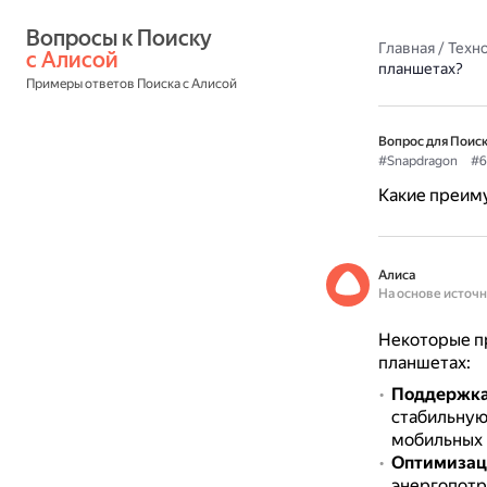
Вопросы к Поиску 
Главная
/
Техн
с Алисой
планшетах?
Примеры ответов Поиска с Алисой
Вопрос для Поиск
#Snapdragon
#6
Какие преиму
Алиса
На основе источ
Некоторые п
планшетах:
Поддержка
стабильную
мобильных иг
Оптимизац
энергопотр