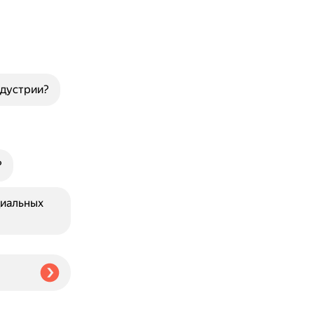
ндустрии?
?
циальных