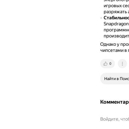
игровых се
разряжать 
Стабильнос
Snapdragon
программно
производит
Однако у про
чипсетами в 
0
Найти в Пои
Комментар
Войдите, чт