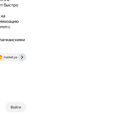
ут быстро
 на
тимизацию
omm с
флагманскими
market.yandex.ru
www.chuwi.com
Войти