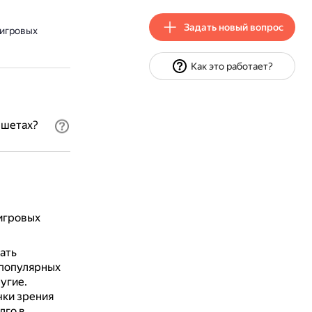
Задать новый вопрос
 игровых
Как это работает?
ншетах?
игровых
ать
 популярных
ругие.
чки зрения
лго в