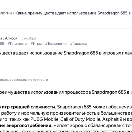
ологии
/
Какие преимущества дает использование Snapdragon 685 в
а с Алисой
5 ноября
85
#Планшеты
#Игры
#Технологии
#Гаджеты
щества дает использование Snapdragon 685 в игровых пла
ников, возможны неточности
реимущества использования процессора Snapdragon 685 в 
 игр средней сложности
.
Snapdragon 685 может обеспечив
 работу и нормальную производительность в большинстве
р, таких как PUBG Mobile, Call of Duty Mobile, Asphalt 9 и д
ия энергопотребления
.
Чипсет хорошо сбалансирован с то
ебления, что позволяет устройству работать достаточно до