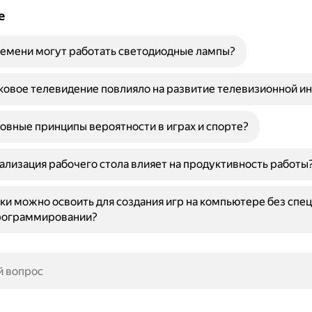
е
емени могут работать светодиодные лампы?
ковое телевидение повлияло на развитие телевизионной и
овные принципы вероятности в играх и спорте?
ализация рабочего стола влияет на продуктивность работы
ки можно освоить для создания игр на компьютере без спе
программировании?