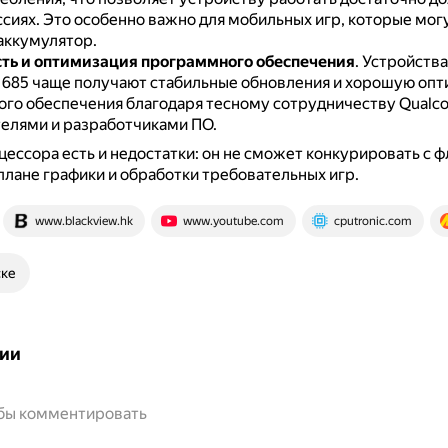
ссиях.
Это особенно важно для мобильных игр, которые мог
аккумулятор.
ть и оптимизация программного обеспечения
.
Устройства
 685 чаще получают стабильные обновления и хорошую оп
го обеспечения благодаря тесному сотрудничеству Qualc
елями и разработчиками ПО.
цессора есть и недостатки: он не сможет конкурировать с 
плане графики и обработки требовательных игр.
www.blackview.hk
www.youtube.com
cputronic.com
ске
ии
обы комментировать