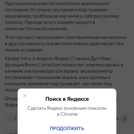
При проигрывании песни колонка анализирует
последние 30 секунд звучания и подстраивает
эквалайзер, приближая звучание к лабораторному
эталону.
Прежде всего корректируются
низкочастотные искажения.
Этот процесс непрерывен: при перемещении колонки
в другую комнату она автоматически адаптируется к
новым условиям.
Кроме того, в модели Яндекс Станция Дуо Макс
функция Room Correction позволяет компенсировать
влияние наклоняющегося экрана: акселерометр
отслеживает положение экрана, а алгоритмы в
реальном времени подстраивают звучание под
текущее положение экрана.
Поиск в Яндексе
Опция доступна на колонках Яндекс Станция Миди,
Яндекс Станция 2 и Яндекс Станция Дуо Макс.
Сделать Яндекс основным поиском
в Сhrome
0
alice.yandex.ru
dzen.ru
4pda.to
ПРОДОЛЖИТЬ