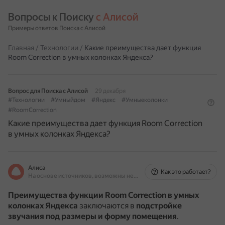
Вопросы к Поиску 
с Алисой
Примеры ответов Поиска с Алисой
Главная
/
Технологии
/
Какие преимущества дает функция
Room Correction в умных колонках Яндекса?
Вопрос для Поиска с Алисой
29 декабря
#Технологии
#Умныйдом
#Яндекс
#Умныеколонки
#RoomCorrection
Какие преимущества дает функция Room Correction
в умных колонках Яндекса?
Алиса
Как это работает?
На основе источников, возможны неточности
Преимущества функции Room Correction в умных
колонках Яндекса
заключаются в
подстройке
звучания под размеры и форму помещения
.