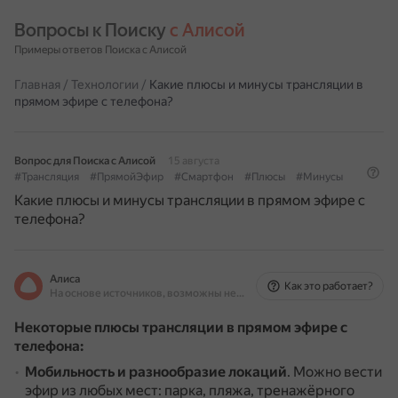
Вопросы к Поиску 
с Алисой
Примеры ответов Поиска с Алисой
Главная
/
Технологии
/
Какие плюсы и минусы трансляции в
прямом эфире с телефона?
Вопрос для Поиска с Алисой
15 августа
#Трансляция
#ПрямойЭфир
#Смартфон
#Плюсы
#Минусы
Какие плюсы и минусы трансляции в прямом эфире с
телефона?
Алиса
Как это работает?
На основе источников, возможны неточности
Некоторые плюсы трансляции в прямом эфире с
телефона:
Мобильность и разнообразие локаций
.
Можно вести
эфир из любых мест: парка, пляжа, тренажёрного