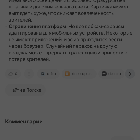
идеального освещения и стабильного ракурса без
штатива и дополнительного света.
Картинка может
выглядеть хуже, что снижает вовлечённость
зрителей.
Ограничения платформ
.
Не все вебкам-сервисы
адаптированы для мобильных устройств.
Некоторые
не имеют приложений, и эфир приходится вести
через браузер.
Случайный переход на другую
вкладку может прервать трансляцию и привести к
потере зрителей.
0
dtf.ru
kinescope.ru
dzen.ru
w
Найти в Поиске
Комментарии