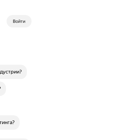
Войти
ндустрии?
?
тинга?