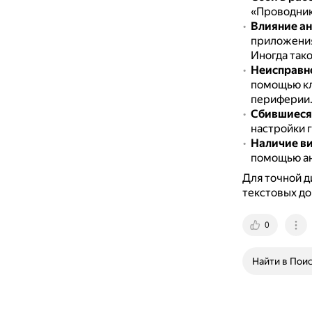
«Проводник
Влияние а
приложения
Иногда так
Неисправн
помощью кл
периферии
Сбившиеся 
настройки г
Наличие ви
помощью ан
Для точной д
текстовых до
0
Найти в Пои