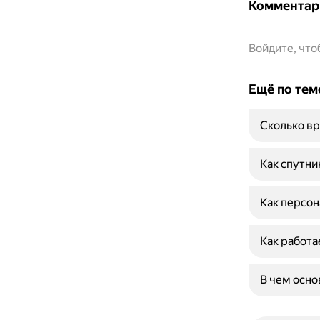
Комментар
Войдите, чт
Ещё по тем
Сколько вр
Как спутни
Как персон
Как работа
В чем осн