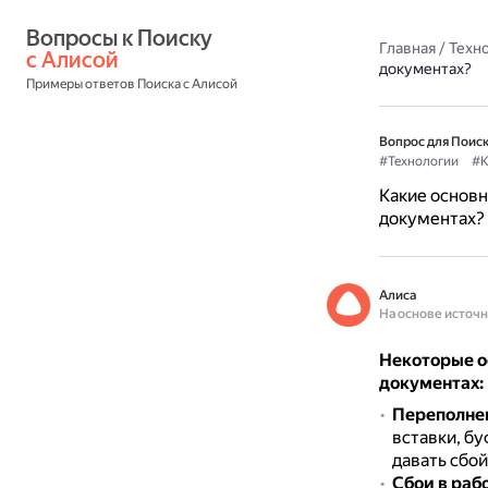
Вопросы к Поиску 
Главная
/
Техн
с Алисой
документах?
Примеры ответов Поиска с Алисой
Вопрос для Поиск
#Технологии
#К
Какие основн
документах?
Алиса
На основе источ
Некоторые о
документах:
Переполне
вставки, б
давать сбой
Сбои в раб