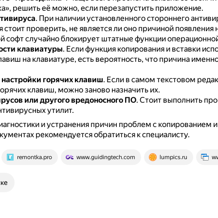
а», решить её можно, если перезапустить приложение.
нтивируса
.
При наличии установленного стороннего антиви
 стоит проверить, не является ли оно причиной появления 
ой софт случайно блокирует штатные функции операционно
ости клавиатуры
.
Если функция копирования и вставки испо
авиш на клавиатуре, есть вероятность, что причина именно
.
настройки горячих клавиш
.
Если в самом текстовом реда
орячих клавиш, можно заново назначить их.
русов или другого вредоносного ПО
.
Стоит выполнить про
тивирусных утилит.
иагностики и устранения причин проблем с копированием и
кументах рекомендуется обратиться к специалисту.
remontka.pro
www.guidingtech.com
lumpics.ru
ww
ске