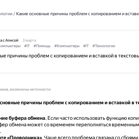
ологии
/
Какие основные причины проблем с копированием и вставк
а с Алисой
3 марта
омпьютеры
#IT
#Помощь
#Компьютеры
#IT
#Технологии
ые причины проблем с копированием и вставкой в текстов
ников, возможны неточности
сновные причины проблем с копированием и вставкой в т
ние буфера обмена
.
Если часто использовать функцию копи
уфер обмена может со временем переполняться временным
.
оте «Проводника»
.
Чаще всего проблема связана со сбоями