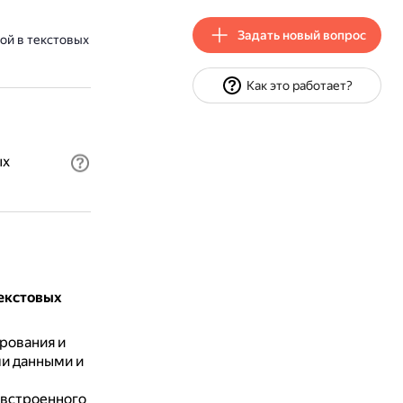
Задать новый вопрос
ой в текстовых
Как это работает?
ых
екстовых
рования и
и данными и
 встроенного