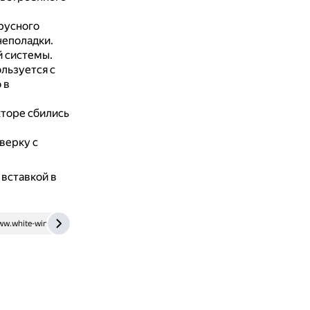
русного
неполадки.
й системы.
льзуется с
 в
кторе сбились
верку с
 вставкой в
w.white-windows.ru
otvet.mail.ru