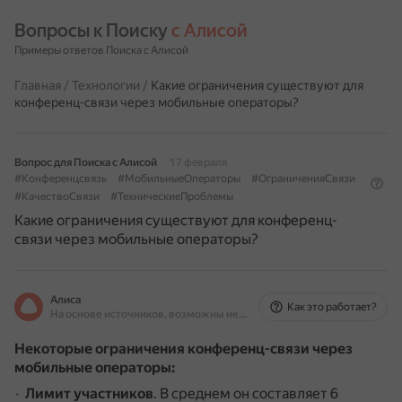
Вопросы к Поиску 
с Алисой
Примеры ответов Поиска с Алисой
Главная
/
Технологии
/
Какие ограничения существуют для
конференц-связи через мобильные операторы?
Вопрос для Поиска с Алисой
17 февраля
#Конференцсвязь
#МобильныеОператоры
#ОграниченияСвязи
#КачествоСвязи
#ТехническиеПроблемы
Какие ограничения существуют для конференц-
связи через мобильные операторы?
Алиса
Как это работает?
На основе источников, возможны неточности
Некоторые ограничения конференц-связи через
мобильные операторы:
Лимит участников
.
В среднем он составляет 6