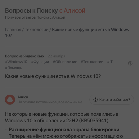
Вопросы к Поиску 
с Алисой
Примеры ответов Поиска с Алисой
Главная
/
Технологии
/
Какие новые функции есть в Windows
10?
Вопрос из Яндекс Кью
22 ноября
#Windows10
#Функции
#Обновление
#Технологии
#IT
#Помощь
Какие новые функции есть в Windows 10?
Алиса
Как это работает?
На основе источников, возможны неточности
Некоторые новые функции, которые появились в
Windows 10 в обновлении 22H2 (KB5035941):
Расширение функционала экрана блокировки
.
Теперь на нём можно отображать информацию о