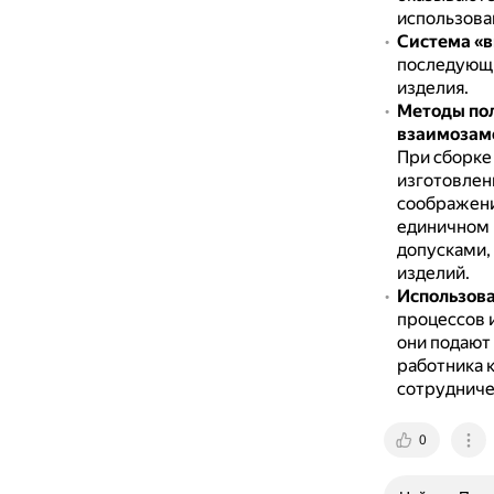
использова
Система «
последующи
изделия.
Методы по
взаимозам
При сборке
изготовлен
соображен
единичном 
допусками,
изделий.
Использова
процессов 
они подают
работника 
сотрудничес
0