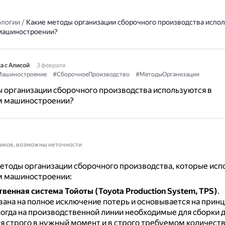
ологии
/
Какие методы организации сборочного производства испол
машиностроении?
а с Алисой
3 февраля
ашиностроение
#СборочноеПроизводство
#МетодыОрганизации
 организации сборочного производства используются в
м машиностроении?
ников, возможны неточности
тоды организации сборочного производства, которые исп
 машиностроении:
венная система Тойоты (Toyota Production System, TPS)
.
ана на полное исключение потерь и основывается на принц
когда на производственной линии необходимые для сборки 
я строго в нужный момент и в строго требуемом количеств