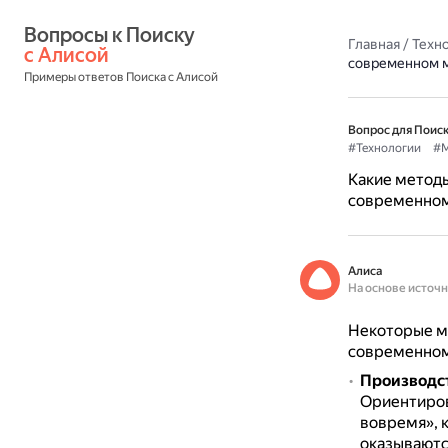
Вопросы к Поиску 
Главная
/
Техн
с Алисой
современном 
Примеры ответов Поиска с Алисой
Вопрос для Поиск
#Технологии
#М
Какие методы
современно
Алиса
На основе источ
Некоторые ме
современном
Производст
Ориентиров
вовремя», 
оказываютс