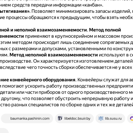
нием средств передачи информации «канбан».
вытягивания»
.
Позволяет минимизировать запасы изделий, 
е процессы обращаются к предыдущим, чтобы взять необ
лной и неполной взаимозаменяемости
.
Метод полной
еняемости
применяют в крупносерийном и массовом прои
 этим методом происходит лишь соединение сопрягаемых д
ных с размерами и допусками, установленными по констр
иям.
Метод неполной взаимозаменяемости
используют в с
производстве.
Он характеризуется изготовлением деталей
 вследствие чего точность сборки обеспечивается не у все
ние конвейерного оборудования
.
Конвейеры служат для а
и помогают ускорить работу производственных предприяти
 детали или части приборов от одного производственного м
к другому, что позволяет обустроить непрерывную работу 
тво разных специалистов по сборке одних и тех же деталей
baumanka.pashinin.com
libeldoc.bsuir.by
lib.susu.ru