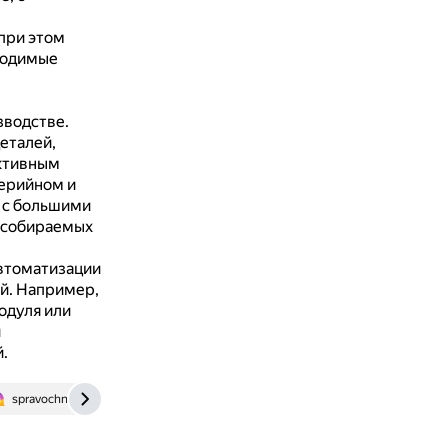
при этом
ходимые
зводстве.
еталей,
уктивным
ерийном и
 с большими
х собираемых
втоматизации
й.
Например,
одуля или
и
.
spravochnick.ru
elar.urfu.ru