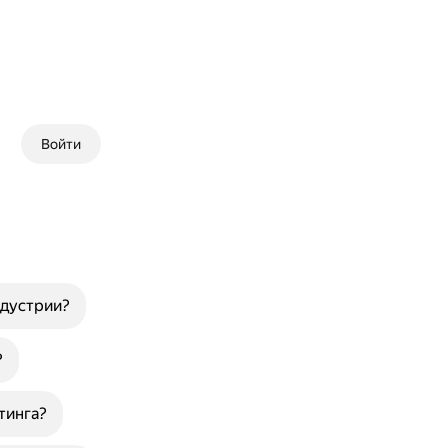
Войти
ндустрии?
?
тинга?