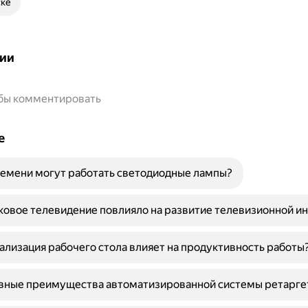
ске
ии
обы комментировать
е
емени могут работать светодиодные лампы?
ковое телевидение повлияло на развитие телевизионной и
ализация рабочего стола влияет на продуктивность работы
овные преимущества автоматизированной системы ретарге