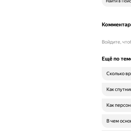
Найти в Пои
Комментар
Войдите, чт
Ещё по тем
Сколько вр
Как спутни
Как персон
В чем осн