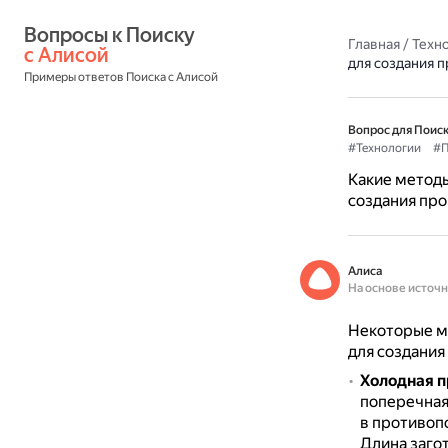
Вопросы к Поиску 
Главная
/
Техн
с Алисой
для создания 
Примеры ответов Поиска с Алисой
Вопрос для Поиск
#Технологии
#П
Какие метод
создания про
Алиса
На основе источ
Некоторые м
для создания
Холодная п
поперечная
в противоп
Длина заго