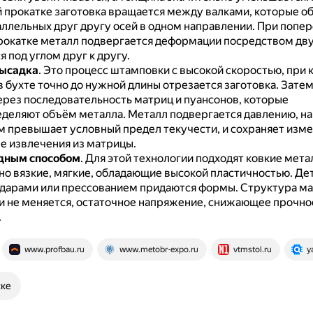
 прокатке заготовка вращается между валками, которые о
аллельных друг другу осей в одном направлении.
При попер
рокатке металл подвергается деформации посредством дву
 под углом друг к другу.
высадка
.
Это процесс штамповки с высокой скоростью, при 
 бухте точно до нужной длины отрезается заготовка.
Затем
ерез последовательность матриц и пуансонов, которые
деляют объём металла.
Металл подвергается давлению, н
м превышает условный предел текучести, и сохраняет изм
е извлечения из матрицы.
дным способом
.
Для этой технологии подходят ковкие мета
но вязкие, мягкие, обладающие высокой пластичностью.
Де
дарами или прессованием придаются формы.
Структура ма
и не меняется, остаточное напряжение, снижающее прочнос
.
www.profbau.ru
www.metobr-expo.ru
vtmstol.ru
y
ске