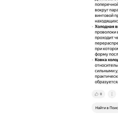
поперечной
вокруг пар
винтовой п
находящихся
Холодная 
проволоки в
проходит ч
перераспре
при которо
форму посл
Ковка холо
относитель
сильными у
практическ
образуется
0
Найти в Пои