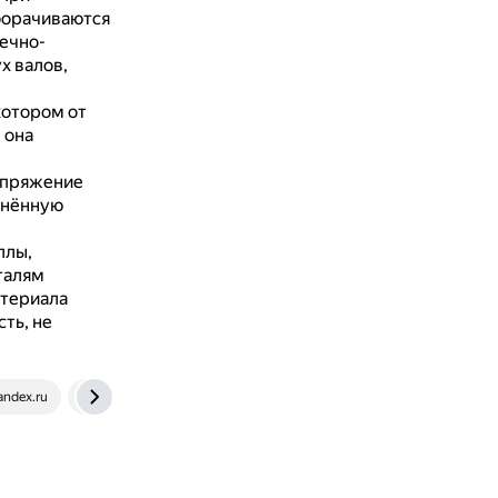
борачиваются
ечно-
х валов,
котором от
 она
апряжение
енённую
ллы,
талям
териала
ть, не
andex.ru
www.nationalmachinery.com