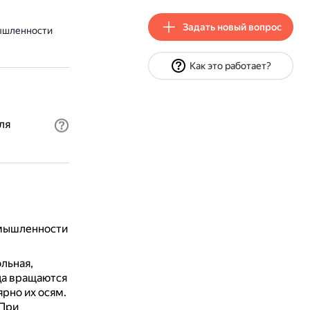
Задать новый вопрос
ышленности
Как это работает?
ля
омышленности
льная,
ца вращаются
рно их осям.
При