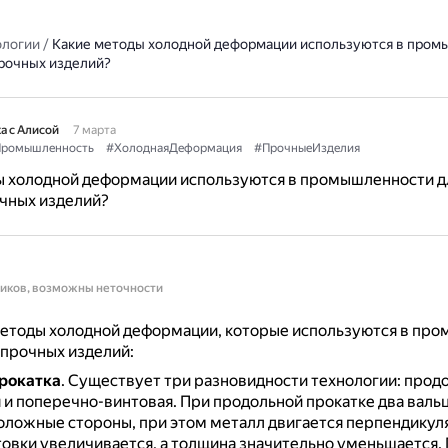
ологии
/
Какие методы холодной деформации используются в пром
прочных изделий?
а с Алисой
7 марта
ромышленность
#ХолоднаяДеформация
#ПрочныеИзделия
ы холодной деформации используются в промышленности д
чных изделий?
ников, возможны неточности
етоды холодной деформации, которые используются в пр
 прочных изделий:
рокатка
.
Существует три разновидности технологии: продо
 и поперечно-винтовая.
При продольной прокатке два валь
оложные стороны, при этом металл двигается перпендикуля
товки увеличивается, а толщина значительно уменьшается.