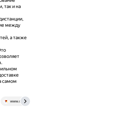
зование
 так и на
дистанции,
ние между
тей, а также
Это
озволяет
.
бильном
доставке
а самом
www.chel.kp.ru