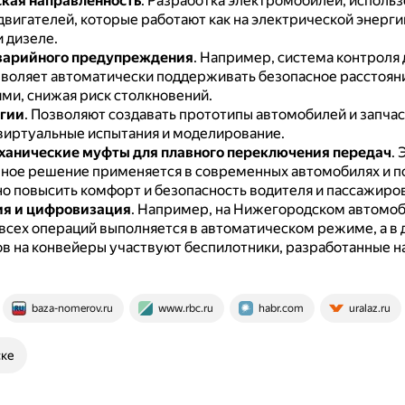
кая направленность
.
Разработка электромобилей, исполь
вигателей, которые работают как на электрической энергии,
 дизеле.
варийного предупреждения
.
Например, система контроля 
зволяет автоматически поддерживать безопасное расстоя
ми, снижая риск столкновений.
гии
.
Позволяют создавать прототипы автомобилей и запчас
виртуальные испытания и моделирование.
анические муфты для плавного переключения передач
.
ное решение применяется в современных автомобилях и п
о повысить комфорт и безопасность водителя и пассажиров
ия и цифровизация
.
Например, на Нижегородском автомо
 всех операций выполняется в автоматическом режиме, а в 
в на конвейеры участвуют беспилотники, разработанные н
baza-nomerov.ru
www.rbc.ru
habr.com
uralaz.ru
ске