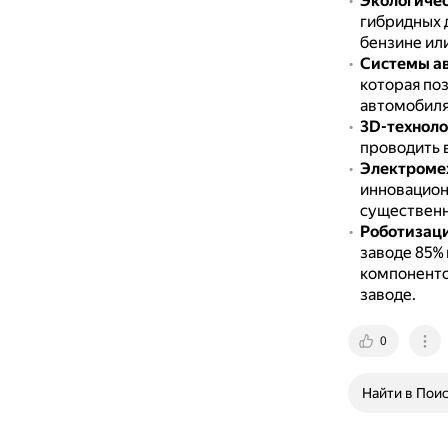
Экологичес
гибридных д
бензине или
Системы а
которая по
автомобиля
3D-техноло
проводить 
Электромех
инновацион
существенн
Роботизац
заводе 85%
компоненто
заводе.
0
Найти в Пои