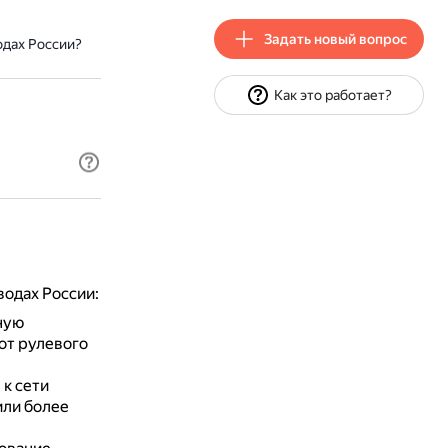
Задать новый вопрос
одах России?
Как это работает?
одах России:
ную
от рулевого
к сети
или более