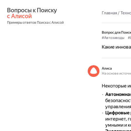
Вопросы к Поиску 
Главная
/
Техн
с Алисой
Примеры ответов Поиска с Алисой
Вопрос для Поиск
#Автозаводы
#
Какие иннова
Алиса
На основе источ
Некоторые ин
Автономна
безопасност
управления
Цифровые 
интернет, 
умными и к