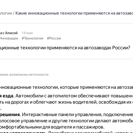
ологии
/
Какие инновационные технологии применяются на автозав
а с Алисой
14 мая
Инновации
#Технологии
#Россия
ционные технологии применяются на автозаводах России?
ников, возможны неточности
новационные технологии, которые применяются на автозав
я езда
.
Автомобили с автопилотом обеспечивают повышен
ь на дорогах и облегчают жизнь водителей, освобождая их 
.
решения
.
Интерактивные панели управления, подключение 
голосовое управление и другие технологии делают автомоб
омфортабельными для водителя и пассажиров.